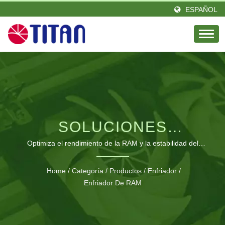
ESPAÑOL
SOLUCIONES
AVANZADAS DE
Optimiza el rendimiento de la RAM y la estabilidad del
sistema con los disipadores de memoria especializados de
REFRIGERACIÓN DE
TITAN
Home
/
Categoría
/
Productos
/
Enfriador
/
MEMORIA
Enfriador De RAM