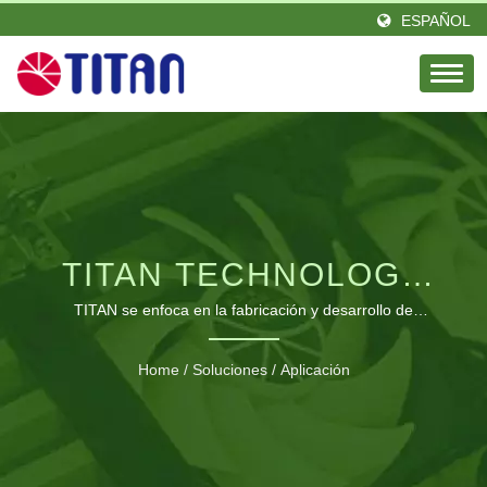
ESPAÑOL
TITAN TECHNOLOGY
LIMITED
TITAN se enfoca en la fabricación y desarrollo de
ventiladores de enfriamiento versátiles y productos de
refrigeración para computadoras para proporcionar la
Home
/
Soluciones
/
Aplicación
mejor solución de enfriamiento térmico.