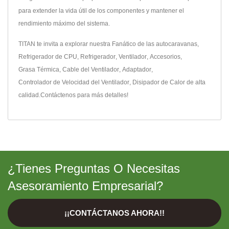
para extender la vida útil de los componentes y mantener el
rendimiento máximo del sistema.
TITAN te invita a explorar nuestra
Fanático de las autocaravanas
,
Refrigerador de CPU
,
Refrigerador
,
Ventilador
,
Accesorios
,
Grasa Térmica
,
Cable del Ventilador
,
Adaptador
,
Controlador de Velocidad del Ventilador
,
Disipador de Calor
de alta
calidad.
Contáctenos
para más detalles!
¿Tienes Preguntas O Necesitas
Asesoramiento Empresarial?
¡¡CONTÁCTANOS AHORA!!