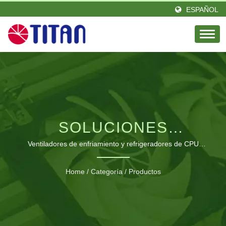
ESPAÑOL
SOLUCIONES
AVANZADAS DE
Ventiladores de enfriamiento y refrigeradores de CPU
diseñados con tecnología de vanguardia para una óptima
GESTIÓN TÉRMICA
disipación del calor
Home
/
Categoría
/
Productos