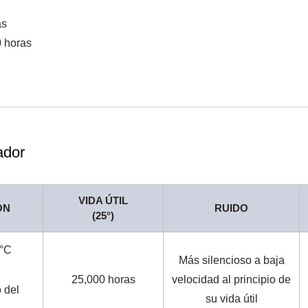
as
0 horas
ador
VIDA ÚTIL
ÓN
RUIDO
(25°)
0°C
Más silencioso a baja
25,000 horas
velocidad al principio de
 del
su vida útil