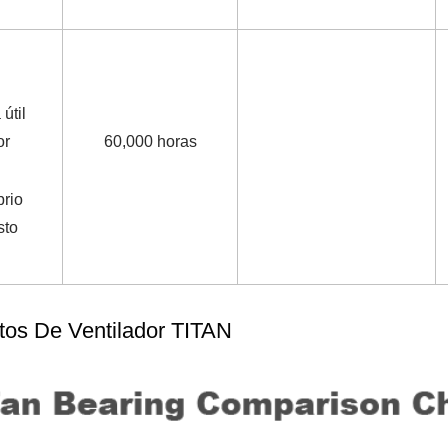
útil
or
60,000
horas
brio
sto
os De Ventilador TITAN