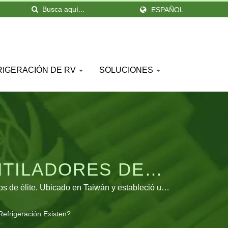
ESPAÑOL
RIGERACIÓN DE RV
SOLUCIONES
NTILADORES DE
ILADORES DE
s de élite. Ubicado en Taiwán y estableció una
ros productos se ven en todo el mundo y están
MIENTO Y
efrigeración Existen?
facer diversas demandas, así como construido la