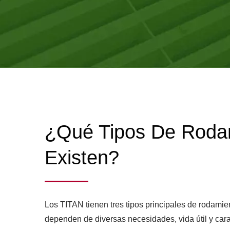
fábrica de fabricación en Guang Don
REFRIGERADORE
VEHÍ
¿Qué Tipos De Rodam
Existen?
Los TITAN tienen tres tipos principales de rodami
dependen de diversas necesidades, vida útil y cara