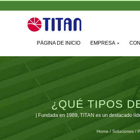
PÁGINA DE INICIO
EMPRESA
CO
¿QUÉ TIPOS D
REFRIGERAC
| Fundada en 1989, TITAN es un destacado líde
sucursal en Alemania. 'TITAN' tiene una gran
REFRIGE
Home
/
Soluciones
/
P
ganando una reputación y confianza gloriosas. 