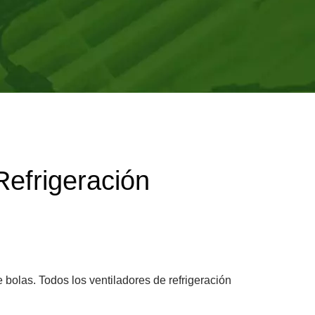
e al menos 1.2 millones de unidades.
NDUSTRIAL Y DE
TITAN
efrigeración
bolas. Todos los ventiladores de refrigeración