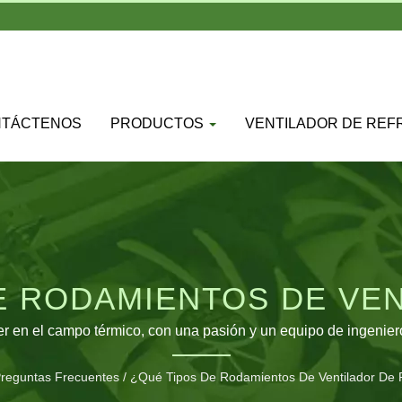
NTÁCTENOS
PRODUCTOS
VENTILADOR DE REF
E RODAMIENTOS DE VE
IÓN EXISTEN? | VENT
r en el campo térmico, con una pasión y un equipo de ingeniero
 cantidad de distribuidores en diversas áreas del mundo. Nuest
RACIÓN DE ALTO RENDI
reguntas Frecuentes
/
¿Qué Tipos De Rodamientos De Ventilador De R
Hemos ampliado la cantidad de líneas de producción para satis