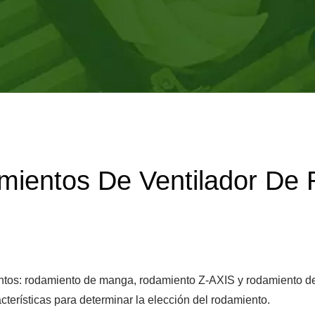
g, China, que cuenta con 460 empleados y produce mensualment
S DE CPU PARA USO I
CULOS RECREATIVOS | 
ientos De Ventilador De R
entos: rodamiento de manga, rodamiento Z-AXIS y rodamiento de 
cterísticas para determinar la elección del rodamiento.