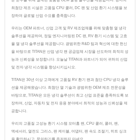
최첨단 제조 시설은 고품질 CPU 쿨러, DC 팬 및 산업 환기 시스템을 보
장하여 글로벌 산업 수요를 충족합니다.
우리는 OEM 파트너, 산업 고객 및 RV 제조업체를 위해 맞춤형 열 냉각
솔루션을 제공하며, 정밀 엔지니어링된 DC 팬, RV 환기 시스템 및 고효
율 열 냉각 솔루션을 제공합니다. 광범위한 R&D 팀과 혁신에 대한 헌신
을 바탕으로 TITAN은 산업 냉각 팬 공급업체 시장을 선도하며 최적의 성
능과 신뢰성을 보장합니다. 오늘날 TITAN과 파트너가 되어 귀하의 산업
및 전자 냉각 시스템을 향상시키십시오.
TITAN은 30년 이상 고객에게 고품질 RV 환기 팬과 첨단 CPU 냉각 솔루
션을 제공해왔습니다. 최첨단 열 기술과 광범위한 OEM 제조 전문성을
바탕으로, TITAN은 모든 냉각 솔루션이 최고 산업 표준을 충족하도록 보
장하며, 산업, 자동차 및 전자 응용 분야에서 최적의 성능과 신뢰성을 제
공합니다.
우리의 고품질 고성능 환기 시스템
모터홈 팬
,
CPU 쿨러
,
쿨러
,
팬
,
액세서리
,
열전도 그리스
,
팬 케이블
,
어댑터
,
팬 속도 조절기
,
히트 싱크
을 확인하시고,
문의하기
를 주저하지 마세요.