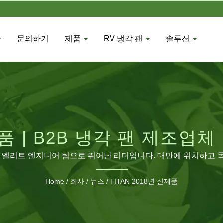
문의하기
제품
RV 냉각 팬
솔루션
품 | B2B 냉각 팬 제조업체 
각 솔루션 – TITAN
열정과 엘리트 엔지니어 팀으로 뛰어난 리더입니다. 대만에 위치하고 독
 우리 제품은 전 세계에서 보이며 영광스러운 평판과 신뢰를 얻
Home
/
회사
/
뉴스
/
TITAN 2018년 신제품
조 공장을 건설하여 최소한 460명의 직원이 있으며 월간 생산량이