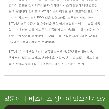
합하여, 간편한 설치 메커니즘과 다양한 Intel 소켓 유형에 대한 호환성
을 제공합니다. 컴팩트 HTPC 케이스에 적합한 초저 프로파일 모델부터
다수의 히트 파이프와 PWM 팬을 갖춘 고성능 솔루션에 이르기까지,
TITAN은 소음 수준과 열 효율성을 균형 있게 조절하는 냉각 기술을 제공
합니다. 우리의 고급 제조 공정과 품질 재료는 신뢰할 수 있는 성능과 연
장된 부품 수명을 보장하여 TITAN을 만듭니다. 전 세계 시스템 빌더와
PC 애호가들이 신뢰하는 선택입니다.
TITAN이(가) 당신을 우리의 고품질
모터홈 팬
,
CPU 쿨러
,
쿨러
,
팬
,
액세서리
,
열전도 그리스
,
팬 케이블
,
어댑터
,
팬 속도 조절기
,
히트 싱크
를 탐험하도록 초대합니다.
문의하기
에 대한 자세한 내용은!
질문이나 비즈니스 상담이 있으신가요?