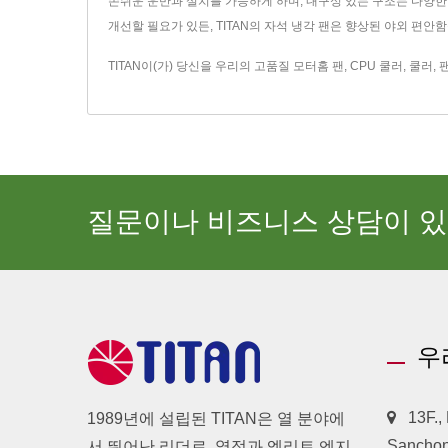
손쉬운 운반과 설치를 가능하게 하며, 내구성 있는 구조는 다양한 
개선할 필요가 있든, TITAN의 자석 냉각 팬은 향상된 야외 편안
TITAN이(가) 당신을 우리의 고품질
모터홈 팬
,
CPU 쿨러
,
쿨러
,
질문이나 비즈니스 상담이 
우
13F.,
1989년에 설립된 TITAN은 열 분야에
Sanchong
서 뛰어난 리더로, 열정과 엘리트 엔지