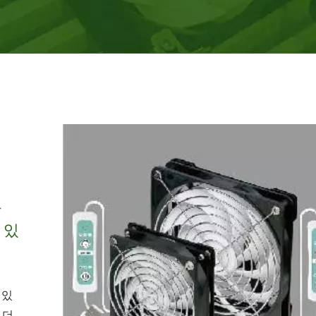
를
 있
 있
 더