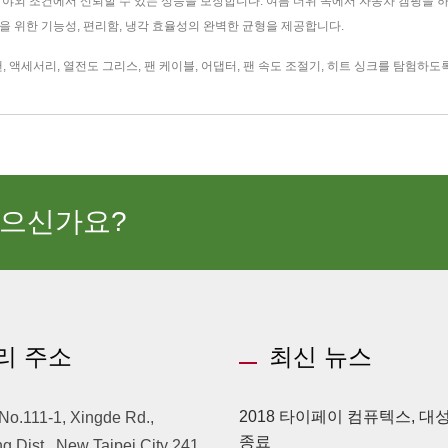
야외 조건에서 신뢰할 수 있는 성능을 보장합니다. 여름 더위 속에서 자동차 캠핑을 하
함을 위한 기능성, 편리함, 냉각 효율성의 완벽한 균형을 제공합니다.
팬
,
액세서리
,
열전도 그리스
,
팬 케이블
,
어댑터
,
팬 속도 조절기
,
히트 싱크
를 탐험하도
있으신가요?
리 주소
최신 뉴스
2018 타이페이 컴퓨텍스, 
 No.111-1, Xingde Rd.,
종료
 Dist., New Taipei City 241,