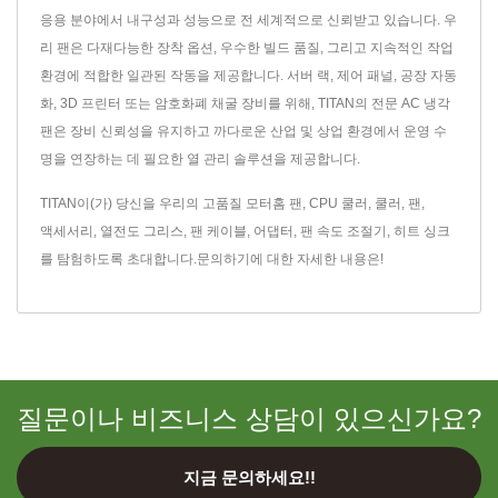
응용 분야에서 내구성과 성능으로 전 세계적으로 신뢰받고 있습니다. 우
리 팬은 다재다능한 장착 옵션, 우수한 빌드 품질, 그리고 지속적인 작업
환경에 적합한 일관된 작동을 제공합니다. 서버 랙, 제어 패널, 공장 자동
화, 3D 프린터 또는 암호화폐 채굴 장비를 위해, TITAN의 전문 AC 냉각
팬은 장비 신뢰성을 유지하고 까다로운 산업 및 상업 환경에서 운영 수
명을 연장하는 데 필요한 열 관리 솔루션을 제공합니다.
TITAN이(가) 당신을 우리의 고품질
모터홈 팬
,
CPU 쿨러
,
쿨러
,
팬
,
액세서리
,
열전도 그리스
,
팬 케이블
,
어댑터
,
팬 속도 조절기
,
히트 싱크
를 탐험하도록 초대합니다.
문의하기
에 대한 자세한 내용은!
질문이나 비즈니스 상담이 있으신가요?
지금 문의하세요!!