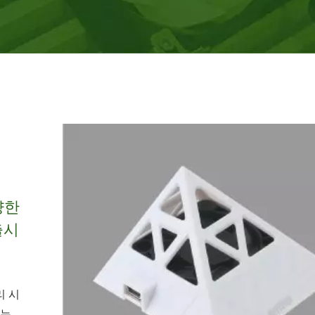
양한
출시
리 시
또는