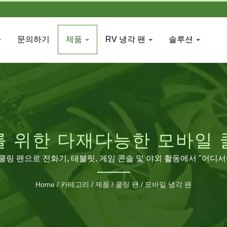
문의하기
제품
RV 냉각 팬
솔루션
를 위한 다재다능한 모바일 
B 쿨링 팬으로 전화기, 태블릿, 게임 콘솔 및 야외 활동에서 "어디
Home
/
카테고리
/
제품
/
쿨링 팬
/
모바일 냉각 팬