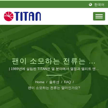
한국어
팬이 소모하는 전류는 얼
마인가요? | 산업 및 RV
| 1989년에 설립된 TITAN은 열 분야에서 열정과 엘리트 엔지
니어 팀으로 뛰어난 리더입니다. 대만에 위치하고 독일에 지
용 고성능 냉각 팬 및 CPU
사를 설립했습니다. TITAN는 전 세계 다양한 지역에 많은 유
Home
/
솔루션
/
FAQ
/
통업체를 보유하고 있습니다. 우리 제품은 전 세계에서 보이
팬이 소모하는 전류는 얼마인가요?
쿨러 | TITAN
며 영광스러운 평판과 신뢰를 얻고 있습니다. 우리는 다양한
요구에 맞게 생산 라인을 확장하고 중국 광동에 제조 공장을
건설하여 최소한 460명의 직원이 있으며 월간 생산량이 최소