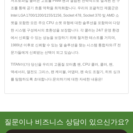
저프로파일 쿨러는 고효율 PWM 팬과 결합된 전략적으로 설계된 핀 구
조를 통해 공기 흐름 역학을 최적화합니다. 우리의 포괄적인 제품군은
Intel LGA 1700/1200/1155/1156, Socket 478, Socket 370 및 AMD 소
켓을 포함한 모든 주요 CPU 소켓 유형에 대한 솔루션을 포함하여 다양
한 시스템 구성에서의 호환성을 보장합니다. 각 쿨러는 24/7 운영 환경
에서 신뢰할 수 있는 성능을 보장하기 위해 철저한 테스트를 거치며,
1989년 이후로 신뢰할 수 있는 열 솔루션을 찾는 시스템 통합자와 IT 전
문가들에게 신뢰받는 선택이 되고 있습니다.
TITAN이(가) 당신을 우리의 고품질
모터홈 팬
,
CPU 쿨러
,
쿨러
,
팬
,
액세서리
,
열전도 그리스
,
팬 케이블
,
어댑터
,
팬 속도 조절기
,
히트 싱크
를 탐험하도록 초대합니다.
문의하기
에 대한 자세한 내용은!
질문이나 비즈니스 상담이 있으신가요?