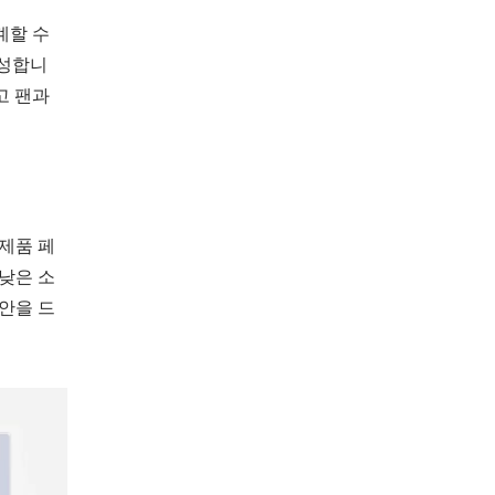
계할 수
달성합니
고 팬과
 제품 페
 낮은 소
제안을 드