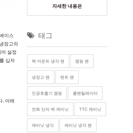
자세한 내용은
태그
 베이스
 냉장고의
이머 설정
를 십자
랙 마운트 냉각 팬
캠핑 팬
냉장고 팬
텐트 팬
인공호흡기 캠핑
쿨벤틸레이터
. 아래
전화 단자 벽 캐비닛
TTC 캐비닛
캐비닛 냉각
캐비닛 냉각 팬