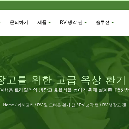
문의하기
제품
RV 냉각 팬
솔루션
냉장고를 위한 고급 옥상 환기
여행용 트레일러의 냉장고 효율성을 높이기 위해 설계된 IP55 방
Home
/
카테고리
/
RV 및 모터홈 환기 팬
/
RV 냉각 팬
/
RV 냉장고 팬