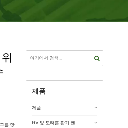
 위
수
제품
제품
RV 및 모터홈 환기 팬
풍구를 맞