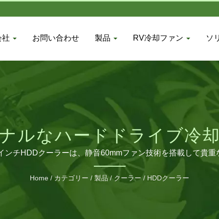
会社
お問い合わせ
製品
RV冷却ファン
ソ
ナルなハードドライブ冷
3.5インチHDDクーラーは、静音60mmファン技術を搭載して貴
Home
/
カテゴリー
/
製品
/
クーラー
/
HDDクーラー