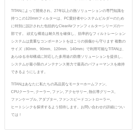
TITANによって開発され、27年以上の熱ソリューションの専門知識を
持つこの120mmフィルターは、PC愛好者やシステムビルダーのため
に特別に設計された包括的なClearAirファンフィルターシリーズの一
部です。 頑丈な構造は耐久性を確保し、効率的なフィルトレーション
システムは貴重なコンポーネントをほこりの損傷から守ります 複数の
サイズ（80mm、90mm、120mm、140mm）で利用可能なTITANは、
あらゆる冷却構成に対応した多用途の防塵ソリューションを提供し、
システムが最小限のメンテナンス努力で最高のパフォーマンスを維持
できるようにします。
TITANはあなたに私たちの高品質な
モーターホームファン
,
CPUクーラー
,
クーラー
,
ファン
,
アクセサリー
,
熱伝導グリース
,
ファンケーブル
,
アダプター
,
ファンスピードコントローラー
,
ヒートシンク
を探求するよう招待します。
お問い合わせ
の詳細につい
ては！