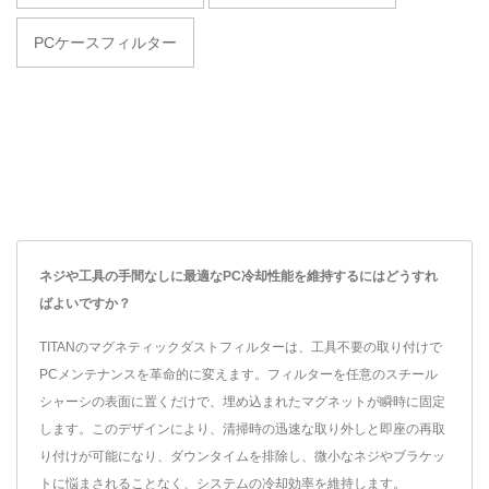
PCケースフィルター
ネジや工具の手間なしに最適なPC冷却性能を維持するにはどうすれ
ばよいですか？
TITANのマグネティックダストフィルターは、工具不要の取り付けで
PCメンテナンスを革命的に変えます。フィルターを任意のスチール
シャーシの表面に置くだけで、埋め込まれたマグネットが瞬時に固定
します。このデザインにより、清掃時の迅速な取り外しと即座の再取
り付けが可能になり、ダウンタイムを排除し、微小なネジやブラケッ
トに悩まされることなく、システムの冷却効率を維持します。