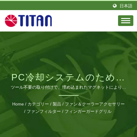
日本語
PC冷却システムのための
高度なマグネット式ダス
ツール不要の取り付けで、埋め込まれたマグネットによりシ
ームレスなPCケース統合と最適なエアフロー維持を実現し
トプロテクション
ます。
Home
/
カテゴリー
/
製品
/
ファン＆クーラーアクセサリー
/
ファンフィルター / フィンガーガードグリル