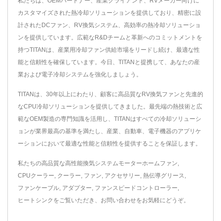
私たちは、OEMパートナー、産業クライアント、RVメーカー向けに
カスタマイズされた熱冷却ソリューションを提供しており、精密に設
計されたDCファン、RV換気システム、高効率の熱冷却ソリューショ
ンを提供しています。広範なR&Dチームと革新へのコミットメントを
持つTITANは、産業用冷却ファン供給市場をリードし続け、最適な性
能と信頼性を確保しています。今日、TITANと提携して、あなたの産
業および電子冷却システムを強化しましょう。
TITANは、30年以上にわたり、顧客に高品質なRV換気ファンと先進的
なCPU冷却ソリューションを提供してきました。最先端の熱技術と広
範なOEM製造の専門知識を活用し、TITANはすべての冷却ソリューシ
ョンが業界最高の基準を満たし、産業、自動車、電子機器のアプリケ
ーションにおいて最適な性能と信頼性を提供することを保証します。
私たちの高品質な高性能換気システム
モーターホームファン
,
CPUクーラー
,
クーラー
,
ファン
,
アクセサリー
,
熱伝導グリース
,
ファンケーブル
,
アダプター
,
ファンスピードコントローラー
,
ヒートシンク
をご覧いただき、
お問い合わせ
をお気軽にどうぞ。