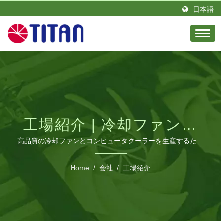
日本語
工場紹介 | 冷却ファンと
熱ソリューションのグロ
高品質の冷却ファンとコンピュータクーラーを生産するため
に、TITANは中国広東省に専門の工場を持っています。
ーバルサプライヤー |
ISO9001およびISO14001の認証を取得しており、提供して
Home
/
会社
/
工場紹介
います。 | 電子機器用産業冷却ソリューション
TITAN 製造