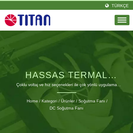
TÜRKÇE
HASSAS TERMAL
YÖNETIM IÇIN ULTRA
Çoklu voltaj ve hız seçenekleri ile çok yönlü uygulama
entegrasyonu için kompakt 30mm x 30mm x 7mm tasarım.
INCE 30MM DC
Home
/
Kategori
/
Ürünler
/
Soğutma Fanı
/
SOĞUTMA FANI.
DC Soğutma Fanı