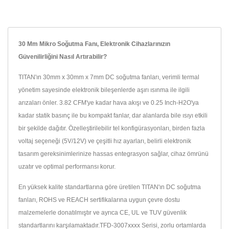
30 Mm Mikro Soğutma Fanı, Elektronik Cihazlarınızın
Güvenilirliğini Nasıl Artırabilir?
TITAN'ın 30mm x 30mm x 7mm DC soğutma fanları, verimli termal
yönetim sayesinde elektronik bileşenlerde aşırı ısınma ile ilgili
arızaları önler. 3.82 CFM'ye kadar hava akışı ve 0.25 Inch-H2O'ya
kadar statik basınç ile bu kompakt fanlar, dar alanlarda bile ısıyı etkili
bir şekilde dağıtır. Özelleştirilebilir tel konfigürasyonları, birden fazla
voltaj seçeneği (5V/12V) ve çeşitli hız ayarları, belirli elektronik
tasarım gereksinimlerinize hassas entegrasyon sağlar, cihaz ömrünü
uzatır ve optimal performansı korur.
En yüksek kalite standartlarına göre üretilen TITAN'ın DC soğutma
fanları, ROHS ve REACH sertifikalarına uygun çevre dostu
malzemelerle donatılmıştır ve ayrıca CE, UL ve TUV güvenlik
standartlarını karşılamaktadır.TFD-3007xxxx Serisi, zorlu ortamlarda