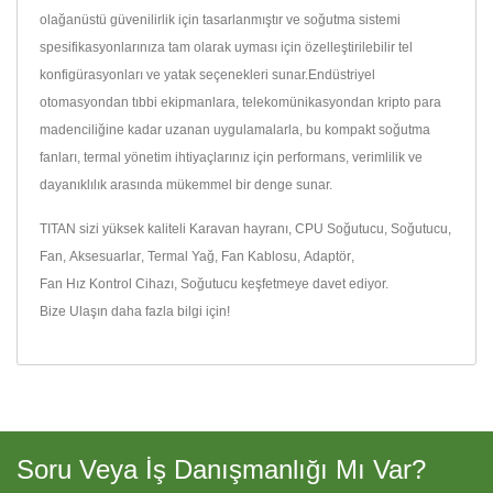
olağanüstü güvenilirlik için tasarlanmıştır ve soğutma sistemi
spesifikasyonlarınıza tam olarak uyması için özelleştirilebilir tel
konfigürasyonları ve yatak seçenekleri sunar.Endüstriyel
otomasyondan tıbbi ekipmanlara, telekomünikasyondan kripto para
madenciliğine kadar uzanan uygulamalarla, bu kompakt soğutma
fanları, termal yönetim ihtiyaçlarınız için performans, verimlilik ve
dayanıklılık arasında mükemmel bir denge sunar.
TITAN sizi yüksek kaliteli
Karavan hayranı
,
CPU Soğutucu
,
Soğutucu
,
Fan
,
Aksesuarlar
,
Termal Yağ
,
Fan Kablosu
,
Adaptör
,
Fan Hız Kontrol Cihazı
,
Soğutucu
keşfetmeye davet ediyor.
Bize Ulaşın
daha fazla bilgi için!
Soru Veya İş Danışmanlığı Mı Var?