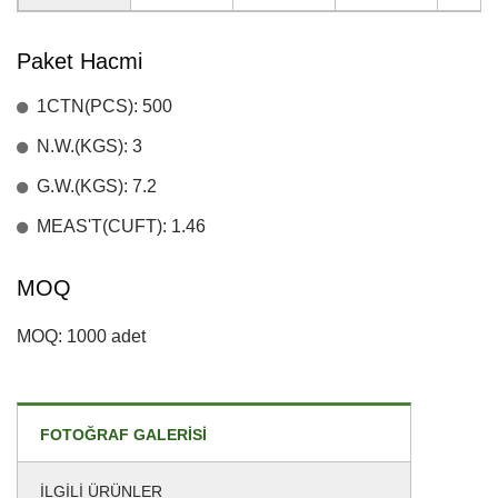
Paket Hacmi
1CTN(PCS): 500
N.W.(KGS): 3
G.W.(KGS): 7.2
MEAS'T(CUFT): 1.46
MOQ
MOQ: 1000 adet
FOTOĞRAF GALERISI
İLGILI ÜRÜNLER