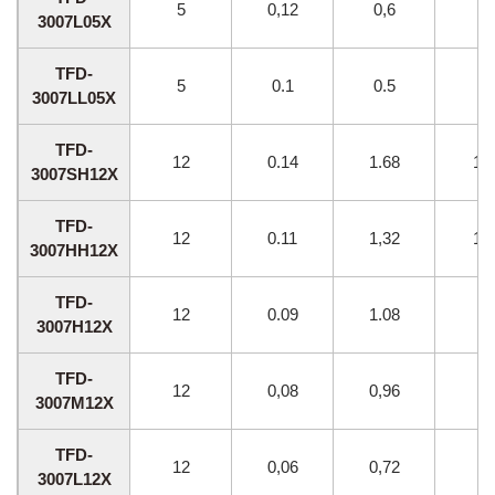
5
0,12
0,6
70
3007L05X
TFD-
5
0.1
0.5
60
3007LL05X
TFD-
12
0.14
1.68
12
3007SH12X
TFD-
12
0.11
1,32
10
3007HH12X
TFD-
12
0.09
1.08
90
3007H12X
TFD-
12
0,08
0,96
80
3007M12X
TFD-
12
0,06
0,72
70
3007L12X