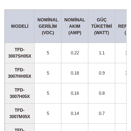
NOMINAL
NOMINAL
GÜÇ
H
MODELI
GERILIM
AKIM
TÜKETIMI
REFE
(VDC)
(AMP)
(WATT)
(R
TFD-
5
0.22
1.1
12
3007SH05X
TFD-
5
0.18
0.9
10
3007HH05X
TFD-
5
0,16
0.8
90
3007H05X
TFD-
5
0.14
0.7
80
3007M05X
TFD-