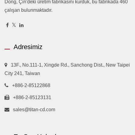
Dong, Çin'deki üretim fabrikasını kurduk, bu fabrikada 460
çalışan bulunmaktadır.
Adresimiz
13F., No.111-1, Xingde Rd., Sanchong Dist., New Taipei
City 241, Taiwan
+886-2-85122868
+886-2-85123131
sales@titan-cd.com