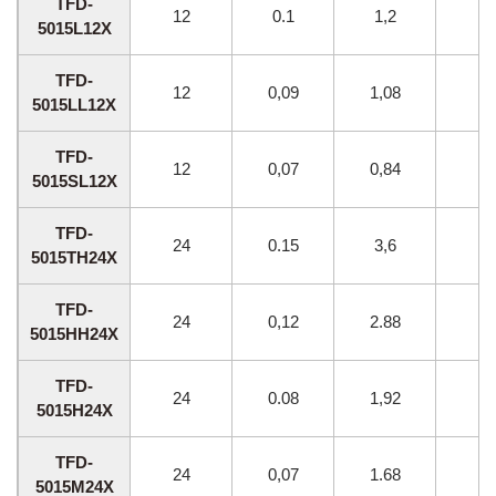
TFD-
12
0.1
1,2
40
5015L12X
TFD-
12
0,09
1,08
35
5015LL12X
TFD-
12
0,07
0,84
30
5015SL12X
TFD-
24
0.15
3,6
60
5015TH24X
TFD-
24
0,12
2.88
55
5015HH24X
TFD-
24
0.08
1,92
50
5015H24X
TFD-
24
0,07
1.68
45
5015M24X