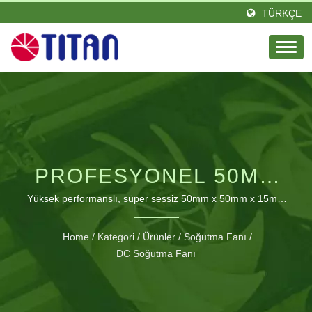
TÜRKÇE
PROFESYONEL 50MM
DC SOĞUTMA FANI
Yüksek performanslı, süper sessiz 50mm x 50mm x 15mm
soğutma fanları, optimal termal yönetim için özelleştirilebilir
ÇÖZÜMLERI
özelliklerle.
Home
/
Kategori
/
Ürünler
/
Soğutma Fanı
/
DC Soğutma Fanı