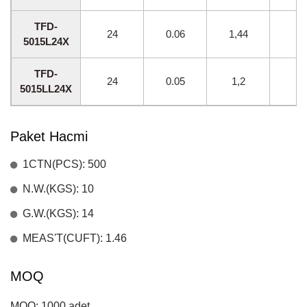
TFD-
24
0.06
1,44
40
5015L24X
TFD-
24
0.05
1,2
35
5015LL24X
Paket Hacmi
1CTN(PCS): 500
N.W.(KGS): 10
G.W.(KGS): 14
MEAS'T(CUFT): 1.46
MOQ
MOQ: 1000 adet