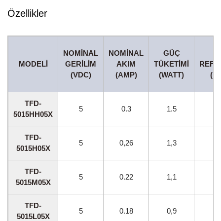
Özellikler
NOMINAL
NOMINAL
GÜÇ
H
MODELI
GERILIM
AKIM
TÜKETIMI
REFE
(VDC)
(AMP)
(WATT)
(R
TFD-
5
0.3
1.5
55
5015HH05X
TFD-
5
0,26
1,3
50
5015H05X
TFD-
5
0.22
1,1
45
5015M05X
TFD-
5
0.18
0,9
40
5015L05X