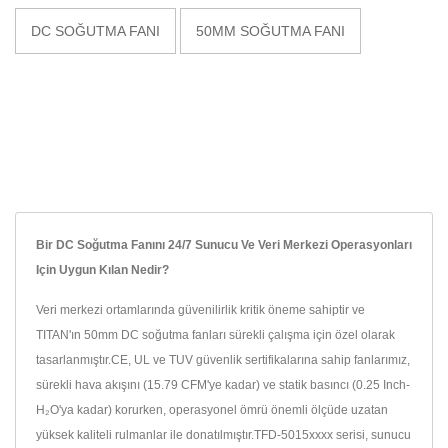
DC SOĞUTMA FANI
50MM SOĞUTMA FANI
Bir DC Soğutma Fanını 24/7 Sunucu Ve Veri Merkezi Operasyonları
Için Uygun Kılan Nedir?
Veri merkezi ortamlarında güvenilirlik kritik öneme sahiptir ve
TITAN'ın 50mm DC soğutma fanları sürekli çalışma için özel olarak
tasarlanmıştır.CE, UL ve TUV güvenlik sertifikalarına sahip fanlarımız,
sürekli hava akışını (15.79 CFM'ye kadar) ve statik basıncı (0.25 Inch-
H₂O'ya kadar) korurken, operasyonel ömrü önemli ölçüde uzatan
yüksek kaliteli rulmanlar ile donatılmıştır.TFD-5015xxxx serisi, sunucu