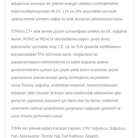
altyapınıza sorunsuz bir şekilde entegre olabilen özelleştirilebilir
kablo konfigürasyonları ile 5V, 12V ve 24V seçenekleri sunarak
optimal termal yönetim sağlar ve kritik donanım yatırımlarınızı korur.
TITAN'ın 27+ yıllık termal çözüm uzmanlığıyla üretilen bu DC soğutma
fanları, ROHS ve REACH standartlarına uygun, çevre dostu
malzemeler içermekte olup, CE, UL ve TUV güvenlik sertifikalarını
karşılamaktadır.TFD-5015xxxx serisi, müşterilerin tel
yapılandırmalarını belirtmelerine ve belirli soğutma sistemi
gereksinimlerine uyması için çeşitli yatak türleri arasından seçim
yapmalarına olanak tanıyan geniş özelleştirme seçenekleri
sunar.Sunucu soğutma, endüstriyel ekipman, telekomünikasyon
dolapları, tıbbi cihazlar ve kripto para madenciliği ekipmanları gibi
geniş bir uygulama yelpazesi için ideal olan bu fanlar, elektronik
sistemlerin optimal sıcaklıklarda çalışmasını sağlayan güvenilir ve
uzun ömürlü performans sunar.
TITAN sizi yüksek kaliteli
Karavan hayranı
,
CPU Soğutucu
,
Soğutucu
,
Fan
,
Aksesuarlar
,
Termal Yağ
,
Fan Kablosu
,
Adaptör
,