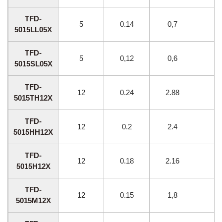
TFD-
5
0.14
0,7
35
5015LL05X
TFD-
5
0,12
0,6
30
5015SL05X
TFD-
12
0.24
2.88
60
5015TH12X
TFD-
12
0.2
2.4
55
5015HH12X
TFD-
12
0.18
2.16
50
5015H12X
TFD-
12
0.15
1,8
45
5015M12X