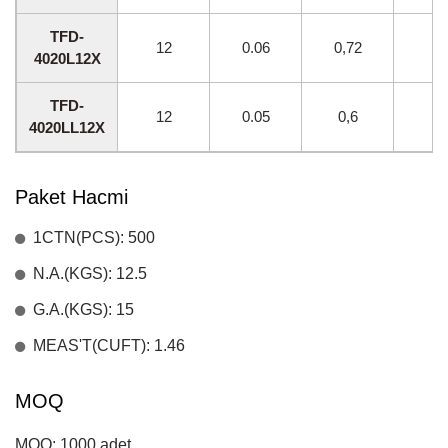
TFD-
12
0.06
0,72
45
4020L12X
TFD-
12
0.05
0,6
40
4020LL12X
Paket Hacmi
1CTN(PCS): 500
N.A.(KGS): 12.5
G.A.(KGS): 15
MEAS'T(CUFT): 1.46
MOQ
MOQ: 1000 adet