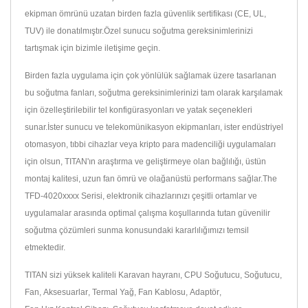
ekipman ömrünü uzatan birden fazla güvenlik sertifikası (CE, UL,
TUV) ile donatılmıştır.Özel sunucu soğutma gereksinimlerinizi
tartışmak için bizimle iletişime geçin.
Birden fazla uygulama için çok yönlülük sağlamak üzere tasarlanan
bu soğutma fanları, soğutma gereksinimlerinizi tam olarak karşılamak
için özelleştirilebilir tel konfigürasyonları ve yatak seçenekleri
sunar.İster sunucu ve telekomünikasyon ekipmanları, ister endüstriyel
otomasyon, tıbbi cihazlar veya kripto para madenciliği uygulamaları
için olsun, TITAN'ın araştırma ve geliştirmeye olan bağlılığı, üstün
montaj kalitesi, uzun fan ömrü ve olağanüstü performans sağlar.The
TFD-4020xxxx Serisi, elektronik cihazlarınızı çeşitli ortamlar ve
uygulamalar arasında optimal çalışma koşullarında tutan güvenilir
soğutma çözümleri sunma konusundaki kararlılığımızı temsil
etmektedir.
TITAN sizi yüksek kaliteli
Karavan hayranı
,
CPU Soğutucu
,
Soğutucu
,
Fan
,
Aksesuarlar
,
Termal Yağ
,
Fan Kablosu
,
Adaptör
,