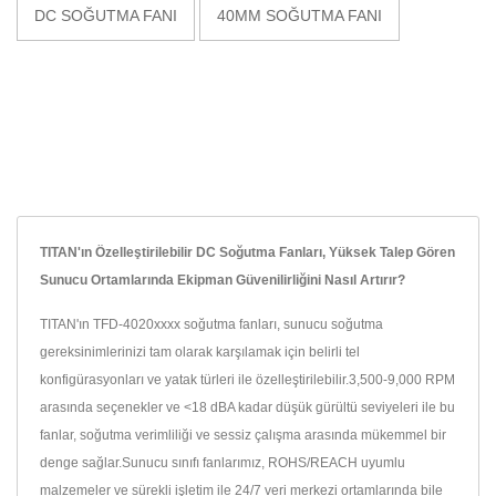
DC SOĞUTMA FANI
40MM SOĞUTMA FANI
TITAN'ın Özelleştirilebilir DC Soğutma Fanları, Yüksek Talep Gören
Sunucu Ortamlarında Ekipman Güvenilirliğini Nasıl Artırır?
TITAN'ın TFD-4020xxxx soğutma fanları, sunucu soğutma
gereksinimlerinizi tam olarak karşılamak için belirli tel
konfigürasyonları ve yatak türleri ile özelleştirilebilir.3,500-9,000 RPM
arasında seçenekler ve <18 dBA kadar düşük gürültü seviyeleri ile bu
fanlar, soğutma verimliliği ve sessiz çalışma arasında mükemmel bir
denge sağlar.Sunucu sınıfı fanlarımız, ROHS/REACH uyumlu
malzemeler ve sürekli işletim ile 24/7 veri merkezi ortamlarında bile