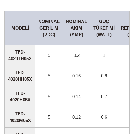
NOMINAL
NOMINAL
GÜÇ
H
MODELI
GERILIM
AKIM
TÜKETIMI
REFE
(VDC)
(AMP)
(WATT)
(R
TFD-
5
0.2
1
70
4020TH05X
TFD-
5
0.16
0.8
60
4020HH05X
TFD-
5
0.14
0,7
55
4020H05X
TFD-
5
0.12
0,6
50
4020M05X