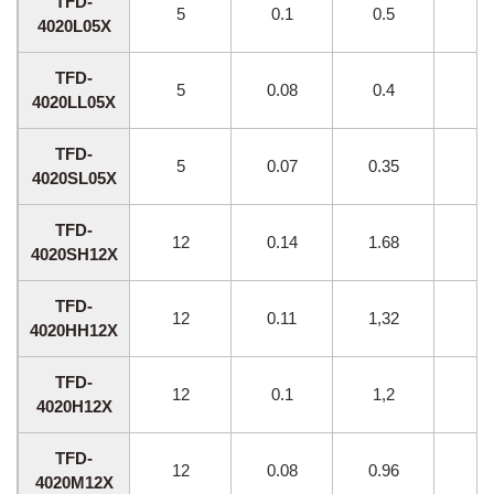
TFD-
5
0.1
0.5
45
4020L05X
TFD-
5
0.08
0.4
40
4020LL05X
TFD-
5
0.07
0.35
35
4020SL05X
TFD-
12
0.14
1.68
90
4020SH12X
TFD-
12
0.11
1,32
60
4020HH12X
TFD-
12
0.1
1,2
55
4020H12X
TFD-
12
0.08
0.96
50
4020M12X