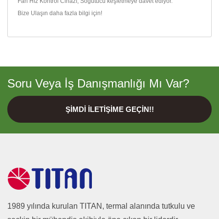
Fan Hız Kontrol Cihazı
,
Soğutucu
keşfetmeye davet ediyor.
Bize Ulaşın
daha fazla bilgi için!
Soru Veya İş Danışmanlığı Mı Var?
ŞIMDI İLETIŞIME GEÇIN!!
1989 yılında kurulan TITAN, termal alanında tutkulu ve