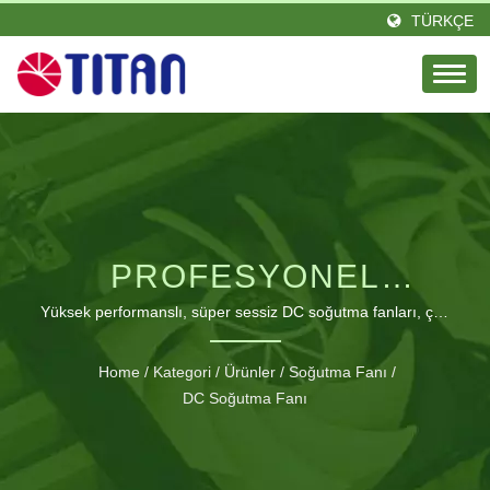
TÜRKÇE
PROFESYONEL
40X40X20MM DC
Yüksek performanslı, süper sessiz DC soğutma fanları, çok
çeşitli uygulamalar ve özelleştirilebilir özelliklerle.
SOĞUTMA FANI SERISI
Home
/
Kategori
/
Ürünler
/
Soğutma Fanı
/
DC Soğutma Fanı