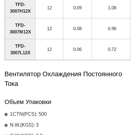
TFD-
12
0.09
1.08
3007H12X
TFD-
12
0.08
0.96
3007M12X
TFD-
12
0.06
0.72
3007L12X
Вентилятор Охлаждения Постоянного
Тока
Объем Упаковки
1CTN(PCS): 500
N.W.(KGS): 3