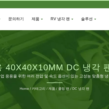
문의하기
제품
RV 냉각 팬
솔루션
40X40X10MM DC 냉각
업 응용을 위한 여러 전압 및 속도 옵션이 있는 고성능 맞춤형 
Home
/
카테고리
/
제품
/
쿨링 팬
/
DC 냉각 팬