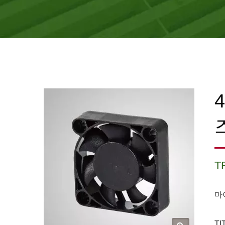
T
마
T