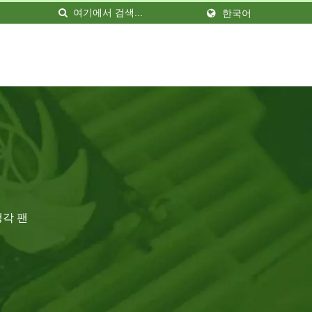
한국어
션
냉각 팬