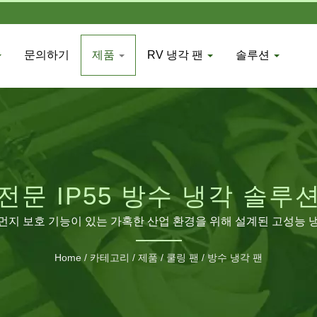
문의하기
제품
RV 냉각 팬
솔루션
전문 IP55 방수 냉각 솔루
먼지 보호 기능이 있는 가혹한 산업 환경을 위해 설계된 고성능 
Home
/
카테고리
/
제품
/
쿨링 팬
/
방수 냉각 팬