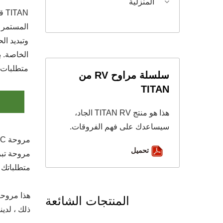
المنزلية
AN
المستمر ل
وتبديد ال
الخاصة. ب
متطلبات ن
سلسلة مراوح RV من
TITAN
هذا هو منتج TITAN RV الجاد،
سيساعدك على فهم الفروقات.
تحميل
متطلباتك
المنتجات الشائعة
ذلك ، لدي