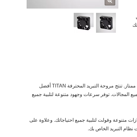
تك
مروحة DC هي أحد أفضل الأدوات المتاحة لجعل أجهزتك الإلكترونية تعمل بشكل ممتاز. تنتج مروحة التبريد المحترفة TITAN أفضل
د رائع وتطبيق واسع في جميع المجالات. توفر سرعات وجهود متنوعة لتلبية جميع
 40مم × 10مم ، ونحن أيضًا نوفر طرازات متنوعة وفولت لتلبية جميع احتياجاتك. وعلاوة على
نظام التبريد الخاص بك.