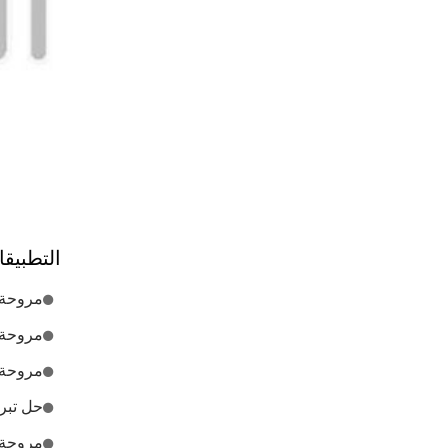
التطبيق
مروحة ت
مروحة 
مروحة 
حل تبري
مروحة ت