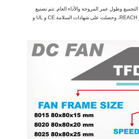
نحو تحسين جودة التجميع وطول عمر المروحة والأداء العام. تتم تصنيع
سلسلة مراوح TITAN DC من مواد صديقة للبيئة، متوافقة مع شهادات ROHS و REACH، وحصلت على شهادات السلامة CE و UL و
مروحة ثلاجة RV