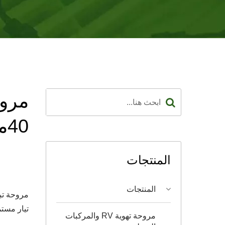
مروح
40مم × 40مم × 10مم
المنتجات
المنتجات
مروحة تبر
تيار مستمر 5 
مروحة تهوية RV والمركبات