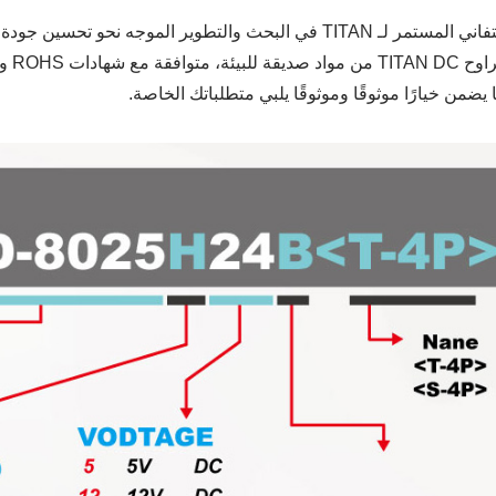
تتواصل التفاني المستمر لـ TITAN في البحث والتطوير الموجه 
مروحة ثلاجة RV
مروحة مقاومة للماء IP55