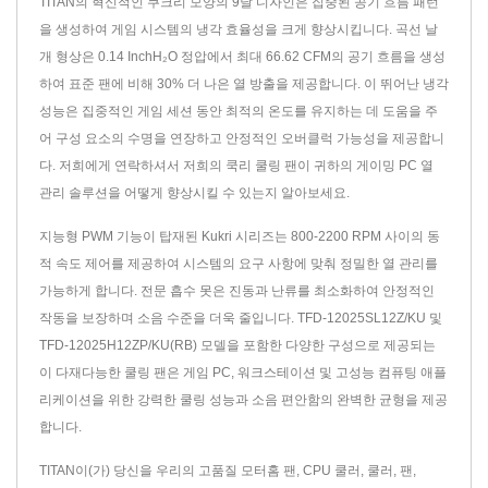
TITAN의 혁신적인 쿠크리 모양의 9날 디자인은 집중된 공기 흐름 패턴
을 생성하여 게임 시스템의 냉각 효율성을 크게 향상시킵니다. 곡선 날
개 형상은 0.14 InchH₂O 정압에서 최대 66.62 CFM의 공기 흐름을 생성
하여 표준 팬에 비해 30% 더 나은 열 방출을 제공합니다. 이 뛰어난 냉각
성능은 집중적인 게임 세션 동안 최적의 온도를 유지하는 데 도움을 주
어 구성 요소의 수명을 연장하고 안정적인 오버클럭 가능성을 제공합니
다. 저희에게 연락하셔서 저희의 쿡리 쿨링 팬이 귀하의 게이밍 PC 열
관리 솔루션을 어떻게 향상시킬 수 있는지 알아보세요.
지능형 PWM 기능이 탑재된 Kukri 시리즈는 800-2200 RPM 사이의 동
적 속도 제어를 제공하여 시스템의 요구 사항에 맞춰 정밀한 열 관리를
가능하게 합니다. 전문 흡수 못은 진동과 난류를 최소화하여 안정적인
작동을 보장하며 소음 수준을 더욱 줄입니다. TFD-12025SL12Z/KU 및
TFD-12025H12ZP/KU(RB) 모델을 포함한 다양한 구성으로 제공되는
이 다재다능한 쿨링 팬은 게임 PC, 워크스테이션 및 고성능 컴퓨팅 애플
리케이션을 위한 강력한 쿨링 성능과 소음 편안함의 완벽한 균형을 제공
합니다.
TITAN이(가) 당신을 우리의 고품질
모터홈 팬
,
CPU 쿨러
,
쿨러
,
팬
,