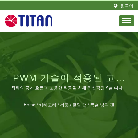
한국어
PWM 기술이 적용된 고급
120MM 쿠크리 조용한 냉
최적의 공기 흐름과 조용한 작동을 위해 혁신적인 9날 디자인
으로 설계되었습니다.
각 팬
Home
/
카테고리
/
제품
/
쿨링 팬
/
특별 냉각 팬