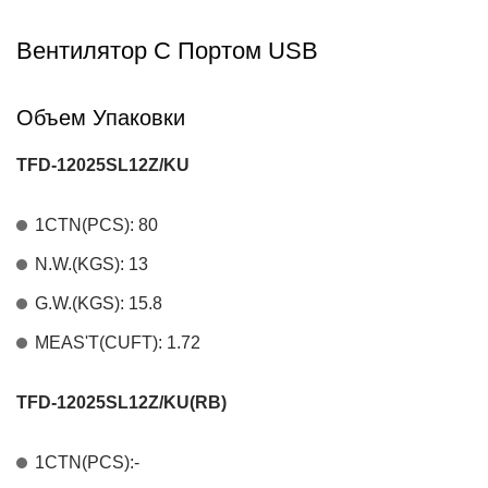
Вентилятор С Портом USB
Объем Упаковки
TFD-12025SL12Z/KU
1CTN(PCS): 80
N.W.(KGS): 13
G.W.(KGS): 15.8
MEAS'T(CUFT): 1.72
TFD-12025SL12Z/KU(RB)
1CTN(PCS):-