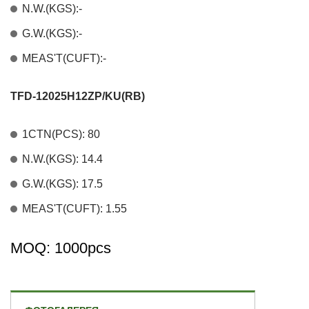
N.W.(KGS):-
G.W.(KGS):-
MEAS'T(CUFT):-
TFD-12025H12ZP/KU(RB)
1CTN(PCS): 80
N.W.(KGS): 14.4
G.W.(KGS): 17.5
MEAS'T(CUFT): 1.55
MOQ: 1000pcs