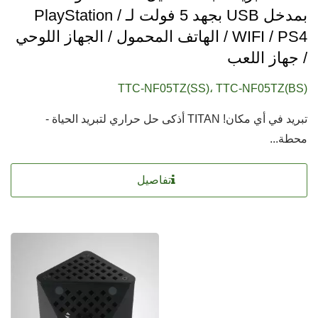
بمدخل USB بجهد 5 فولت لـ PlayStation /
WIFI / PS4 / الهاتف المحمول / الجهاز اللوحي
/ جهاز اللعب
TTC-NF05TZ(SS)، TTC-NF05TZ(BS)
تبريد في أي مكان! TITAN أذكى حل حراري لتبريد الحياة -
محطة...
تفاصيل