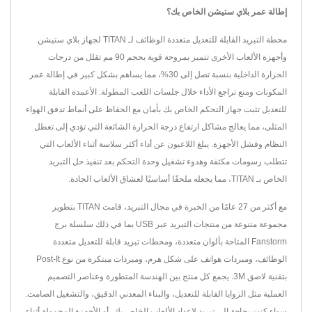
إطالة عمر بلاي ستيشن الخاص بك؟
محطة التبريد القابلة للتعديل متعددة الوظائف لـ TITAN لجهاز بلاي ستيشن
وأجهزة الألعاب الأخرى تتميز بمروحة قوية بحجم 90 مم تقلل من درجات
الحرارة الداخلية بنسبة تصل إلى 30%، مما يساهم بشكل كبير في إطالة عمر
المكونات ومنع تراجع الأداء خلال جلسات اللعب المطولة. الأعمدة القابلة
للتعديل تثبت جهاز التحكم الخاص بك بأمان مع الحفاظ على أنماط تدفق الهواء
المثلى، مما يعالج مشاكل ارتفاع درجة الحرارة الشائعة التي تؤدي إلى تعطل
النظام وفشل الأجهزة. يبلغ اللاعبون عن أداء أكثر سلاسة أثناء الألعاب التي
تتطلب رسومات مكثفة وهدوء تشغيل وحدة التحكم بعد تنفيذ حل التبريد
الخاص بـ TITAN، مما يجعله ملحقًا أساسيًا لعشاق الألعاب الجادة.
مع أكثر من 27 عامًا من الخبرة في مجال التبريد، قامت TITAN بتطوير
مجموعة متنوعة من منتجات التبريد عبر USB بما في ذلك سلسلة برج
Fanstorm المتاحة بألوان متعددة، ومحطات تبريد قابلة للتعديل متعددة
الوظائف، ومبردات هواتف على شكل هرم، ومبردات مبتكرة من نوع Post-It
بتقنية لاصق 3M. يجمع كل منتج بين الهندسة المتطورة وعناصر التصميم
العملية مثل الزوايا القابلة للتعديل، والبناء المعدني الدقيق، والتشغيل الصامت.
سواء كنت بحاجة إلى تبريد لإعداد الألعاب الخاص بك، أو الأجهزة المحمولة أثناء