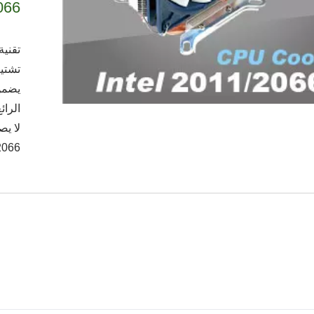
66.
تشتيت
يضمن 
الرائ
لا يص
066.