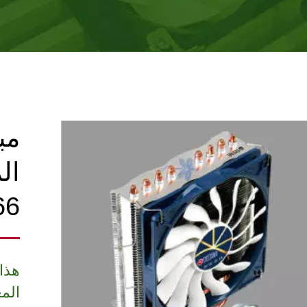
مب
66
هذا 
الم