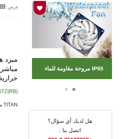
عرض:
مروحة مقاومة للماء IP55
حرارية 160 و
5TZ(RB)
TITAN مبرد هواء للمعالجات Dragonfly 4 CPU مع 4 أنابيب توصيل حراري...
هل لديك أي سؤال؟
اتصل بنا :