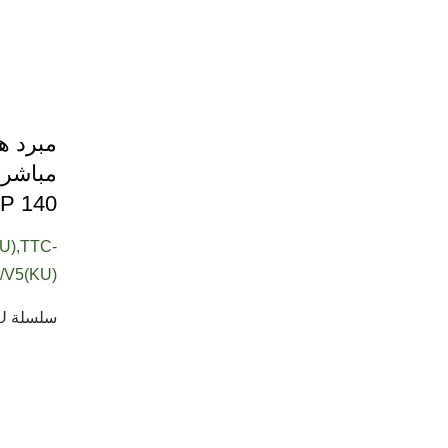
TDP 140 
U),TTC-
/V5(KU)
سلسلة TTC-NK35TZ(KU) هي نوع من مبردات وحدة المعالجة المركزية...