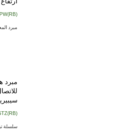
ارتفاع 46 مم / TDP 130 وا
PW(RB)
مبرد المعالج TTC-NC75TZ/PW (RB) طوله 46 مم
للاتصا
سيبيريا 
5TZ(RB)
سلسلة تبر