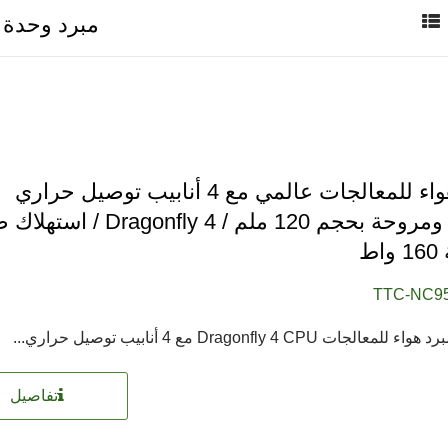
مبرد وحدة المعا
مبرد هواء للمعالجات عالمي مع 4 أنابيب توصيل حراري
مباشر ومروحة بحجم 120 ملم / Dragonfly 4 
مروحة ثلاجة RV
مروحة مقاومة للماء IP55
اط
TTC-NC9
تفاصيل