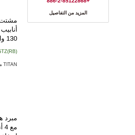
+886-2-85122868
المزيد من التفاصيل
130 واط
5TZ(RB)
TITAN مبرد وحدة المعالجة المركزية Dragonfly 3 الذي يفتخر بـ...
مبرد ه