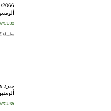
ألومنيوم / 130
W/CU30
سلسلة TTC-NA03TZ هي مبرد معالج مصمم لمنصة Intel LGA 2011/ 2066. مجهز...
ألومنيوم و
W/CU35