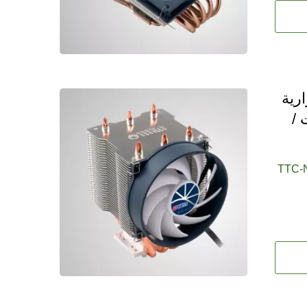
 3 أنابيب حرارية
على 9 شفرات /
TTC-