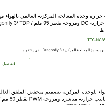
أنابيب حرارية DC ومروحة بقطر 95 ملم / TDP
TTC-NC8
تفاصيل
واء للوحدة المركزية بتصميم منخفض الملفق العال
مع 4 أنابيب حرارية مباشرة ومروحة PWM بقطر 80 