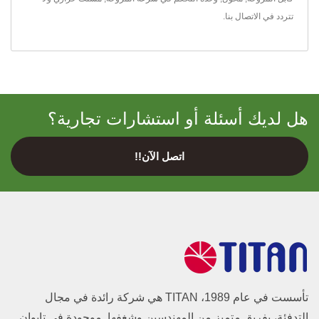
تتردد في
الاتصال بنا
.
هل لديك أسئلة أو استشارات تجارية؟
اتصل الآن!!
تأسست في عام 1989، TITAN هي شركة رائدة في مجال
التدفئة، بفريق متميز من المهندسين وشغفها. موجودة في تايوان