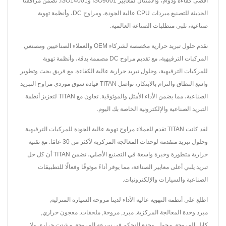
أقصى كفاءة ودوام، والامتثال لمعايير ISO9001 وISO14001. تضمن مرافقنا
الحديثة للتصنيع مبردات CPU عالية الجودة، ومراوح DC، وأنظمة تهوية
صناعية، تلبي متطلبات الصناعة العالمية.
نقدم حلول تبريد حرارية مخصصة لشركاء OEM والعملاء الصناعيين ومصنعي
المركبات الترفيهية، مع تقديم مراوح DC مصممة بدقة، وأنظمة تهوية
للمركبات الترفيهية، وحلول تبريد حرارية عالية الكفاءة. مع فريق بحث وتطوير
واسع النطاق والتزام بالابتكار، تواصل TITAN قيادة سوق موردي مراوح التبريد
الصناعية، مما يضمن الأداء الأمثل والموثوقية. تعاون مع TITAN لتعزيز أنظمة
التبريد الصناعية والإلكترونية الخاصة بك اليوم.
لقد كانت TITAN تقدم للعملاء مراوح تهوية عالية الجودة للمركبات الترفيهية
وحلول تبريد متقدمة لوحدات المعالجة المركزية لأكثر من 30 عامًا. مع تقنية
حرارية متطورة وخبرة واسعة في التصنيع الأصلي، تضمن TITAN أن كل حل
تبريد يلبي أعلى معايير الصناعة، مما يوفر أداءً موثوقًا وفعالًا للتطبيقات
الصناعية والسيارات والإلكترونيات.
اطلع على أنظمة التهوية عالية الأداء لدينا
مروحة السيارة المنزلية
,
مبرد وحدة المعالجة المركزية
,
مبرد
,
مروحة
,
ملحقات
,
معجون حراري
,
كابل المروحة
,
محول
,
وحدة التحكم في سرعة المروحة
,
مشتت حراري
ولا