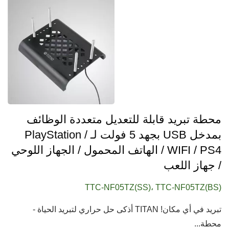
محطة تبريد قابلة للتعديل متعددة الوظائف
بمدخل USB بجهد 5 فولت لـ PlayStation /
WIFI / PS4 / الهاتف المحمول / الجهاز اللوحي
/ جهاز اللعب
TTC-NF05TZ(SS)، TTC-NF05TZ(BS)
تبريد في أي مكان! TITAN أذكى حل حراري لتبريد الحياة -
محطة...