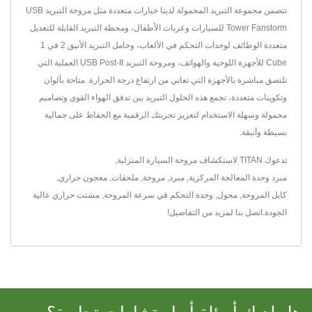
تتضمن مجموعة التبريد المحمولة لدينا خيارات متعددة مثل مروحة التبريد USB
Tower Fanstorm للسيارات وعربات الأطفال، ومحطة التبريد القابلة للتعديل
متعددة الوظائف لوحدات التحكم في الألعاب، وحامل التبريد الأنيق 2 في 1
Cube للأجهزة اللوحية والهواتف، ومروحة التبريد USB Post-It العملية التي
تلتصق مباشرة بالأجهزة التي تعاني من ارتفاع درجة الحرارة. متاحة بألوان
وتكوينات متعددة، تجمع هذه الحلول التبريد بين تدفق الهواء القوي وتصاميم
محمولة وسهلة الاستخدام لتعزيز تجربتك الرقمية مع الحفاظ على جمالية
بسيطة وأنيقة.
تدعوك TITAN لاستكشاف
مروحة السيارة المنزلية
,
مبرد وحدة المعالجة المركزية
,
مبرد
,
مروحة
,
ملحقات
,
معجون حراري
,
كابل المروحة
,
محول
,
وحدة التحكم في سرعة المروحة
,
مشتت حراري
عالية
الجودة.
اتصل بنا
لمزيد من التفاصيل!