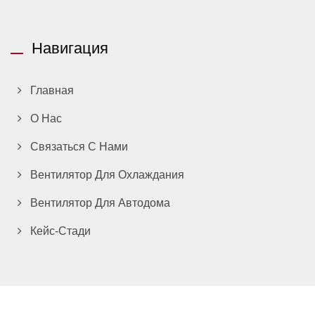
Навигация
Главная
О Нас
Связаться С Нами
Вентилятор Для Охлаждания
Вентилятор Для Автодома
Кейс-Стади
Copyright © 2026
TITAN Technology Limited
All Rights Reserved.
Consulted & Designed by
Ready-Market