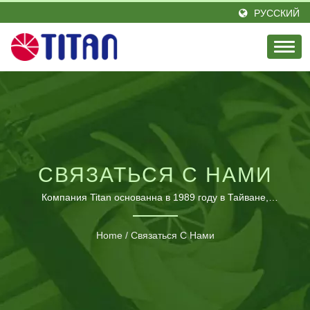
РУССКИЙ
СВЯЗАТЬСЯ С НАМИ
Компания Titan основанна в 1989 году в Тайване,
является выдающимся лидером в области охлаждения
процессора с энтузиазмом и элитной инженерной
Home
/
Связаться С Нами
командой. Под лозунгом «Прохлада в жизни» мы
постоянно предоставляем инновационные
охлаждающие продукты, вдохновленные жизненными
потребностями, необходимостью в процессоре