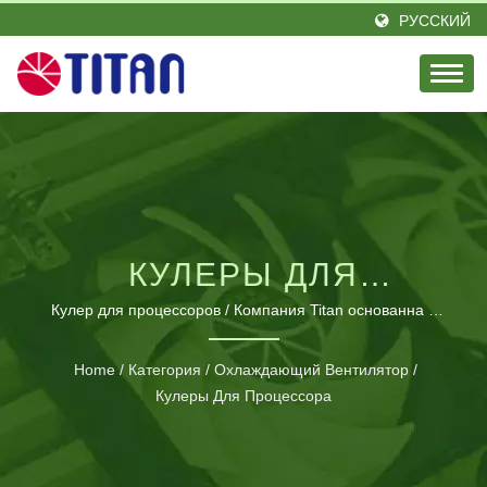
РУССКИЙ
КУЛЕРЫ ДЛЯ
ПРОЦЕССОРА
Кулер для процессоров / Компания Titan основанна в
1989 году в Тайване, является выдающимся лидером в
области охлаждения процессора с энтузиазмом и
Home
/
Категория
/
Охлаждающий Вентилятор
/
элитной инженерной командой. Под лозунгом
Кулеры Для Процессора
«Прохлада в жизни» мы постоянно предоставляем
инновационные охлаждающие продукты,
вдохновленные жизненными потребностями,