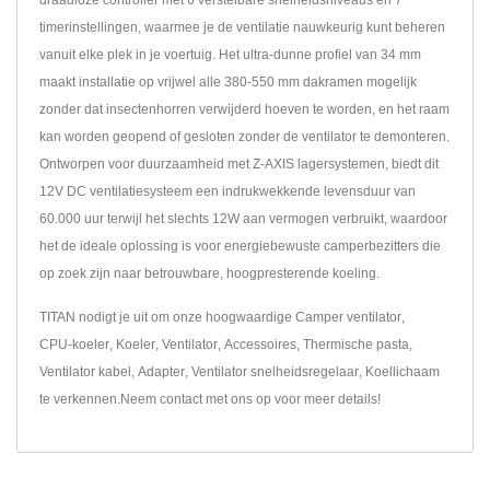
draadloze controller met 6 verstelbare snelheidsniveaus en 7
timerinstellingen, waarmee je de ventilatie nauwkeurig kunt beheren
vanuit elke plek in je voertuig. Het ultra-dunne profiel van 34 mm
maakt installatie op vrijwel alle 380-550 mm dakramen mogelijk
zonder dat insectenhorren verwijderd hoeven te worden, en het raam
kan worden geopend of gesloten zonder de ventilator te demonteren.
Ontworpen voor duurzaamheid met Z-AXIS lagersystemen, biedt dit
12V DC ventilatiesysteem een indrukwekkende levensduur van
60.000 uur terwijl het slechts 12W aan vermogen verbruikt, waardoor
het de ideale oplossing is voor energiebewuste camperbezitters die
op zoek zijn naar betrouwbare, hoogpresterende koeling.
TITAN nodigt je uit om onze hoogwaardige
Camper ventilator
,
CPU-koeler
,
Koeler
,
Ventilator
,
Accessoires
,
Thermische pasta
,
Ventilator kabel
,
Adapter
,
Ventilator snelheidsregelaar
,
Koellichaam
te verkennen.
Neem contact met ons op
voor meer details!