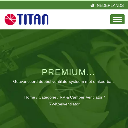
NEDERLANDS
PREMIUM
VENTILATIEOPLOSSING
Geavanceerd dubbel ventilatorsysteem met omkeerbare
luchtstroom voor optimale temperatuurregeling in de
VOOR CAMPERDAKEN
camper
Home
/
Categorie
/
RV & Camper Ventilator
/
RV-Koelventilator