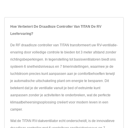
Hoe Verbetert De Draadloze Controller Van TITAN De RV
Leefervaring?
De RF draadloze controller van TITAN transformeert uw RV-ventilatie-
ervaring door volledige controle te bieden tot 3 meter afstand zonder
richtingsbeperkingen. In tegenstelling tot basisventilatoren biedt ons
systeem 6 snelheidsniveaus en 7 timerinstellingen, waarmee je de
luchtstroom precies kunt aanpassen aan je comfortbehoeften terwijl
je automatische uitschakeling plant om energie te besparen. Dit
betekent dat je de ventilatie vanuit je bed of eetruimte kunt
aanpassen zonder je activiteiten te onderbreken, wat de perfecte
klimaatbeheersingsoplossing creëert voor modern leven in een
camper.
Wat de TITAN RV-dakventilator echt onderscheidt, is de innovatieve