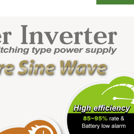
 Waterdichte Ventilator
RV Koelkast Ventila