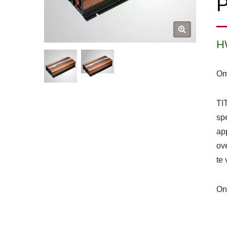
P
H
Om
TI
sp
ap
ov
te
On