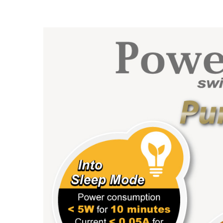
RV Koelkast Ventilator
IP55