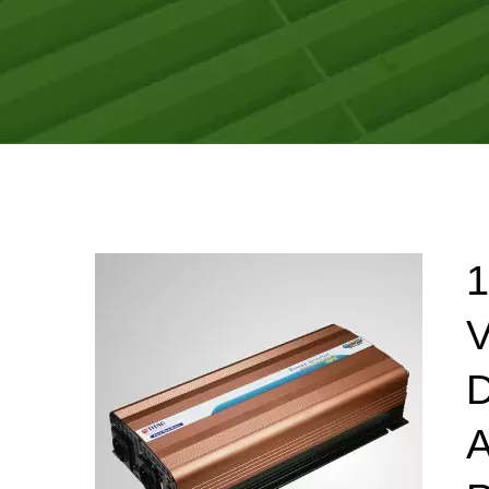
1
V
D
A