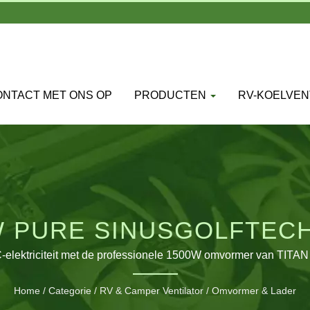
NTACT MET ONS OP
PRODUCTEN
RV-KOELVEN
W PURE SINUSGOLFTEC
OUWBARE OFF-GRID ENE
-elektriciteit met de professionele 1500W omvormer van TITA
connectiviteit.
Home
/
Categorie
/
RV & Camper Ventilator
/
Omvormer & Lader