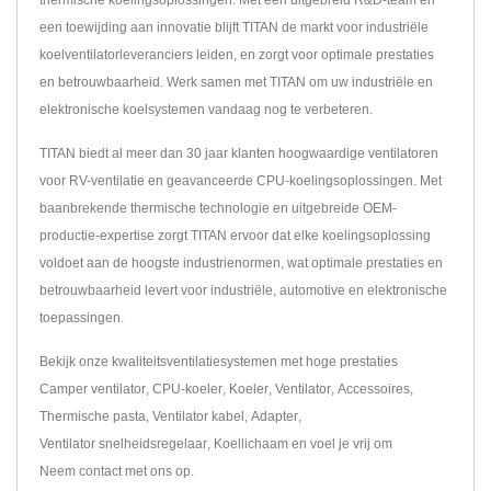
thermische koelingsoplossingen. Met een uitgebreid R&D-team en
een toewijding aan innovatie blijft TITAN de markt voor industriële
koelventilatorleveranciers leiden, en zorgt voor optimale prestaties
en betrouwbaarheid. Werk samen met TITAN om uw industriële en
elektronische koelsystemen vandaag nog te verbeteren.
TITAN biedt al meer dan 30 jaar klanten hoogwaardige ventilatoren
voor RV-ventilatie en geavanceerde CPU-koelingsoplossingen. Met
baanbrekende thermische technologie en uitgebreide OEM-
productie-expertise zorgt TITAN ervoor dat elke koelingsoplossing
voldoet aan de hoogste industrienormen, wat optimale prestaties en
betrouwbaarheid levert voor industriële, automotive en elektronische
toepassingen.
Bekijk onze kwaliteitsventilatiesystemen met hoge prestaties
Camper ventilator
,
CPU-koeler
,
Koeler
,
Ventilator
,
Accessoires
,
Thermische pasta
,
Ventilator kabel
,
Adapter
,
Ventilator snelheidsregelaar
,
Koellichaam
en voel je vrij om
Neem contact met ons op
.