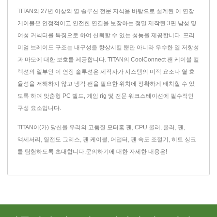
TITAN의 27년 이상의 열 솔루션 전문 지식을 바탕으로 설계된 이 연장
케이블은 안정적이고 안전한 연결을 보장하는 정밀 제작된 3핀 남성 및
여성 커넥터를 특징으로 하여 신뢰할 수 있는 성능을 제공합니다. 프리
미엄 브레이드 구조는 내구성을 향상시킬 뿐만 아니라 우수한 열 저항성
과 마모에 대한 보호를 제공합니다. TITAN의 CoolConnect 팬 케이블 컬
렉션의 일부인 이 연장 솔루션은 제작자가 시스템의 미적 요소나 열 효
율성을 저해하지 않고 냉각 팬을 필요한 위치에 정확하게 배치할 수 있
도록 하여 맞춤형 PC 빌드, 게임 rig 및 전문 워크스테이션에 필수적인
구성 요소입니다.
TITAN이(가) 당신을 우리의 고품질
모터홈 팬
,
CPU 쿨러
,
쿨러
,
팬
,
액세서리
,
열전도 그리스
,
팬 케이블
,
어댑터
,
팬 속도 조절기
,
히트 싱크
를 탐험하도록 초대합니다.
문의하기
에 대한 자세한 내용은!