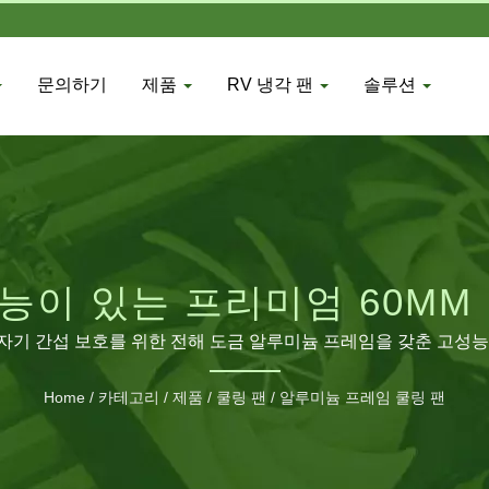
문의하기
제품
RV 냉각 팬
솔루션
 기능이 있는 프리미엄 60M
자기 간섭 보호를 위한 전해 도금 알루미늄 프레임을 갖춘 고성능 
Home
/
카테고리
/
제품
/
쿨링 팬
/
알루미늄 프레임 쿨링 팬