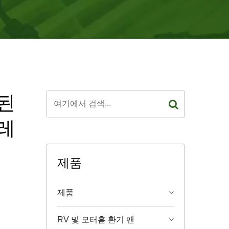
리된
프레
제품
제품
RV 및 모터홈 환기 팬