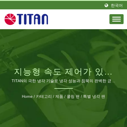
한국어
지능형 속도 제어가 있는
초조용 120MM 냉각 팬
TITAN의 극한 냉각 기술로 냉각 성능과 침묵의 완벽한 균형
을 경험하세요.
Home
/
카테고리
/
제품
/
쿨링 팬
/
특별 냉각 팬