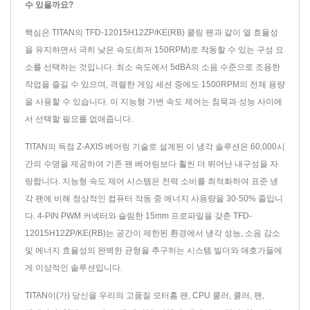
수 있을까요?
핵심은 TITAN의 TFD-12015H12ZP/KE(RB) 쿨링 팬과 같이 열 효율성
을 유지하면서 극히 낮은 속도(최저 150RPM)로 작동할 수 있는 구성 요
소를 선택하는 것입니다. 최소 속도에서 5dBA의 소음 수준으로 조용한
작업을 즐길 수 있으며, 격렬한 게임 세션 중에도 1500RPM의 전체 용량
을 사용할 수 있습니다. 이 지능형 가변 속도 제어는 침묵과 성능 사이에
서 선택할 필요를 없애줍니다.
TITAN의 독점 Z-AXIS 베어링 기술로 설계된 이 냉각 솔루션은 60,000시
간의 수명을 제공하여 기존 팬 베어링보다 훨씬 더 뛰어난 내구성을 자
랑합니다. 지능형 속도 제어 시스템은 전력 소비를 최적화하여 표준 냉
각 팬에 비해 정상적인 컴퓨터 작동 중 에너지 사용량을 30-50% 줄입니
다. 4-PIN PWM 커넥터와 슬림한 15mm 프로파일을 갖춘 TFD-
12015H12ZP/KE(RB)는 공간이 제한된 환경에서 냉각 성능, 소음 감소
및 에너지 효율성의 완벽한 균형을 추구하는 시스템 빌더와 애호가들에
게 이상적인 솔루션입니다.
TITAN이(가) 당신을 우리의 고품질
모터홈 팬
,
CPU 쿨러
,
쿨러
,
팬
,