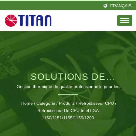
FRANÇAIS
SOLUTIONS DE
REFROIDISSEMENT
Gestion thermique de qualité professionnelle pour les
processeurs Intel LGA 1150/1151/1155/1156/1200 avec
AVANCÉES POUR
une technologie de dissipation de chaleur optimisée.
Home
/
Catégorie
/
Produits
/
Refroidisseur CPU
/
PROCESSEURS INTEL
Refroidisseur De CPU Intel LGA
1150/1151/1155/1156/1200
SOCKET.