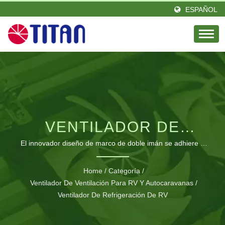
ESPAÑOL
VENTILADOR DE
ENFRIAMIENTO
El innovador diseño de marco de doble imán se adhiere a
cualquier malla para un enfriamiento eficiente en carpas,
MAGNÉTICO USB
vehículos recreativos, pantallas de ventanas y
Home
/
Categoría
/
transportadoras de mascotas.
Ventilador De Ventilación Para RV Y Autocaravanas
VERSÁTIL PARA
/
Ventilador De Refrigeración De RV
SUPERFICIES DE