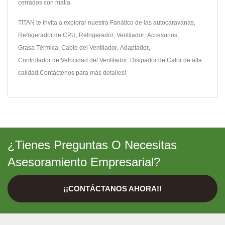
cerrados con malla.
TITAN te invita a explorar nuestra
Fanático de las autocaravanas
,
Refrigerador de CPU
,
Refrigerador
,
Ventilador
,
Accesorios
,
Grasa Térmica
,
Cable del Ventilador
,
Adaptador
,
Controlador de Velocidad del Ventilador
,
Disipador de Calor
de alta
calidad.
Contáctenos
para más detalles!
¿Tienes Preguntas O Necesitas
Asesoramiento Empresarial?
¡¡CONTÁCTANOS AHORA!!