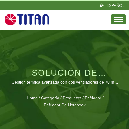
ESPAÑOL
SOLUCIÓN DE
REFRIGERACIÓN PARA
Gestión térmica avanzada con dos ventiladores de 70 mm
y un hub USB de 4 puertos para un rendimiento óptimo del
PORTÁTILES DE
portátil
Home
/
Categoría
/
Productos
/
Enfriador
/
ALUMINIO PREMIUM
Enfriador De Notebook