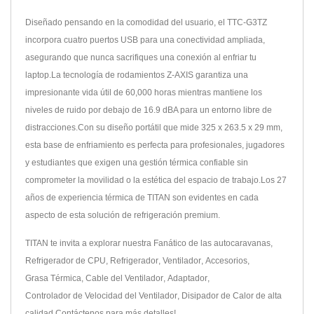
Diseñado pensando en la comodidad del usuario, el TTC-G3TZ
incorpora cuatro puertos USB para una conectividad ampliada,
asegurando que nunca sacrifiques una conexión al enfriar tu
laptop.La tecnología de rodamientos Z-AXIS garantiza una
impresionante vida útil de 60,000 horas mientras mantiene los
niveles de ruido por debajo de 16.9 dBA para un entorno libre de
distracciones.Con su diseño portátil que mide 325 x 263.5 x 29 mm,
esta base de enfriamiento es perfecta para profesionales, jugadores
y estudiantes que exigen una gestión térmica confiable sin
comprometer la movilidad o la estética del espacio de trabajo.Los 27
años de experiencia térmica de TITAN son evidentes en cada
aspecto de esta solución de refrigeración premium.
TITAN te invita a explorar nuestra
Fanático de las autocaravanas
,
Refrigerador de CPU
,
Refrigerador
,
Ventilador
,
Accesorios
,
Grasa Térmica
,
Cable del Ventilador
,
Adaptador
,
Controlador de Velocidad del Ventilador
,
Disipador de Calor
de alta
calidad.
Contáctenos
para más detalles!