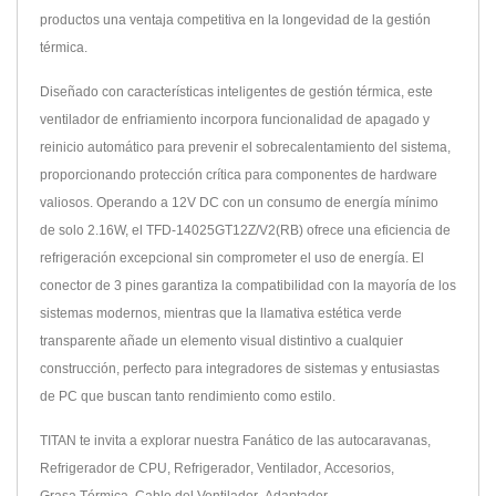
productos una ventaja competitiva en la longevidad de la gestión
térmica.
Diseñado con características inteligentes de gestión térmica, este
ventilador de enfriamiento incorpora funcionalidad de apagado y
reinicio automático para prevenir el sobrecalentamiento del sistema,
proporcionando protección crítica para componentes de hardware
valiosos. Operando a 12V DC con un consumo de energía mínimo
de solo 2.16W, el TFD-14025GT12Z/V2(RB) ofrece una eficiencia de
refrigeración excepcional sin comprometer el uso de energía. El
conector de 3 pines garantiza la compatibilidad con la mayoría de los
sistemas modernos, mientras que la llamativa estética verde
transparente añade un elemento visual distintivo a cualquier
construcción, perfecto para integradores de sistemas y entusiastas
de PC que buscan tanto rendimiento como estilo.
TITAN te invita a explorar nuestra
Fanático de las autocaravanas
,
Refrigerador de CPU
,
Refrigerador
,
Ventilador
,
Accesorios
,
Grasa Térmica
,
Cable del Ventilador
,
Adaptador
,