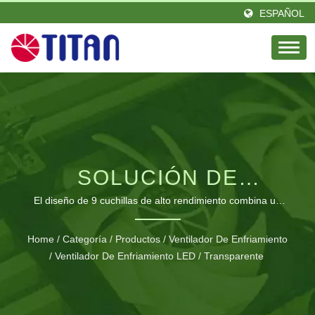
ESPAÑOL
SOLUCIÓN DE
REFRIGERACIÓN
El diseño de 9 cuchillas de alto rendimiento combina un
flujo de aire excepcional con un funcionamiento casi
SILENCIOSA PREMIUM
silencioso para aplicaciones de refrigeración exigentes.
Home
/
Categoría
/
Productos
/
Ventilador De Enfriamiento
/
Ventilador De Enfriamiento LED / Transparente
DE 140 MM CON
TECNOLOGÍA