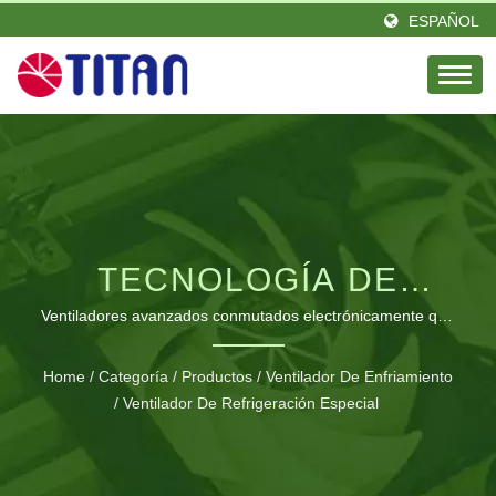
ESPAÑOL
TECNOLOGÍA DE
REFRIGERACIÓN EC
Ventiladores avanzados conmutados electrónicamente que
ofrecen un ahorro de energía del 80% con un rendimiento
EFICIENTE EN
de vida útil prolongado
Home
/
Categoría
/
Productos
/
Ventilador De Enfriamiento
/
Ventilador De Refrigeración Especial
ENERGÍA