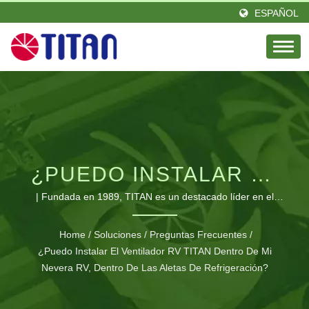
ESPAÑOL
¿PUEDO INSTALAR EL
VENTILADOR RV TITAN
| Fundada en 1989, TITAN es un destacado líder en el
campo térmico, con una pasión y un equipo de ingenieros
DENTRO DE MI
de élite. Ubicado en Taiwán y estableció una sucursal en
Home
/
Soluciones
/
Preguntas Frecuentes
/
Alemania. 'TITAN' tiene una gran cantidad de distribuidores
¿Puedo Instalar El Ventilador RV TITAN Dentro De Mi
REFRIGERADOR RV,
en diversas áreas del mundo. Nuestros productos se ven
Nevera RV, Dentro De Las Aletas De Refrigeración?
DENTRO DE LAS
en todo el mundo y están ganando una reputación y
confianza gloriosas. Hemos ampliado la cantidad de líneas