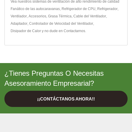
Vea nuestros sistemas de ventilación de alto rendimiento de calidad
Fanático de las autocaravanas
,
Refrigerador de CPU
,
Refrigerador
,
Ventilador
,
Accesorios
,
Grasa Térmica
,
Cable del Ventilador
,
Adaptador
,
Controlador de Velocidad del Ventilador
,
Disipador de Calor
y no dude en
Contactarnos
.
¿Tienes Preguntas O Necesitas
Asesoramiento Empresarial?
¡¡CONTÁCTANOS AHORA!!