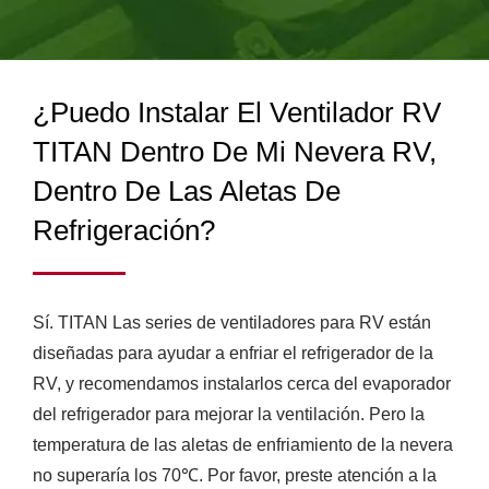
ALETAS DE
de producción para satisfacer diversas demandas, así
como construido la fábrica de fabricación en Guang Dong,
REFRIGERACIÓN? |
China, que cuenta con 460 empleados y produce
VENTILADORES DE
mensualmente al menos 1.2 millones de unidades.
¿Puedo Instalar El Ventilador RV
REFRIGERACIÓN DE
TITAN Dentro De Mi Nevera RV,
ALTO RENDIMIENTO Y
Dentro De Las Aletas De
ENFRIADORES DE CPU
Refrigeración?
PARA USO INDUSTRIAL
Y RV | TITAN
Sí. TITAN Las series de ventiladores para RV están
diseñadas para ayudar a enfriar el refrigerador de la
RV, y recomendamos instalarlos cerca del evaporador
del refrigerador para mejorar la ventilación. Pero la
temperatura de las aletas de enfriamiento de la nevera
no superaría los 70℃. Por favor, preste atención a la