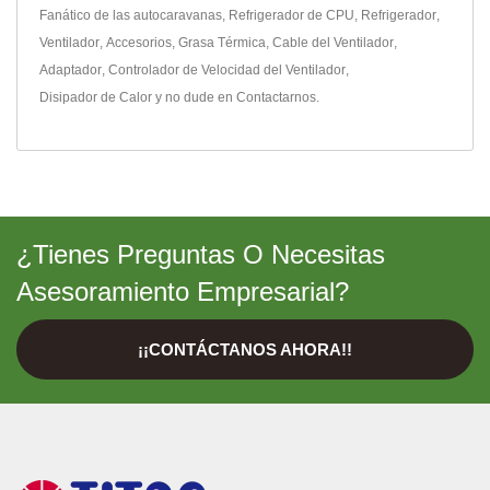
Fanático de las autocaravanas
,
Refrigerador de CPU
,
Refrigerador
,
Ventilador
,
Accesorios
,
Grasa Térmica
,
Cable del Ventilador
,
Adaptador
,
Controlador de Velocidad del Ventilador
,
Disipador de Calor
y no dude en
Contactarnos
.
¿Tienes Preguntas O Necesitas
Asesoramiento Empresarial?
¡¡CONTÁCTANOS AHORA!!