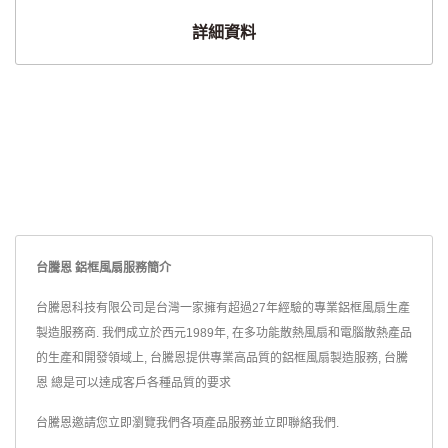
詳細資料
台騰恩 鋁框風扇服務簡介
台騰恩科技有限公司是台灣一家擁有超過27年經驗的專業鋁框風扇生產
製造服務商. 我們成立於西元1989年, 在多功能散熱風扇和電腦散熱產品
的生產和開發領域上, 台騰恩提供專業高品質的鋁框風扇製造服務, 台騰
恩 總是可以達成客戶各種品質的要求
台騰恩邀請您立即瀏覽我們各項產品服務並
立即聯絡我們
.