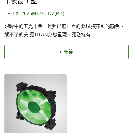
午後爵士藍
TFD-X12025M12Z/LD2(RB)
眼眸中的五光十色，映照出無止盡的夢想 摸不到的顏色、
觸不了的美 讓TITAN為您呈現，讓您擁有
細節