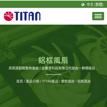
中文 (繁體)
鋁框風扇
高質感鋁框散熱風扇 / 台騰恩科技有限公司是由一群積極且具
有專業技術的團隊所組成。TITAN的總公司設立於台灣，分公
司則設立於德國，並在大陸廣東省擁有1間工廠，佔地約
首頁
/
產品分類
/
TITAN產品
/
散熱風扇
/
鋁框風扇
20,000平方公尺以及約460位員工，每月可生產120萬個風
扇。