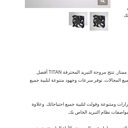
تك
مروحة DC هي أحد أفضل الأدوات المتاحة لجعل أجهزتك الإلكترونية تعمل بشكل ممتاز. تنتج مروحة التبريد المحترفة TITAN أفضل
د رائع وتطبيق واسع في جميع المجالات. توفر سرعات وجهود متنوعة لتلبية جميع
 45 مم × 10 مم ، ونحن أيضًا نوفر طرازات ومتنوعة وفولت لتلبية جميع احتياجاتك. وعلاوة
واصفات نظام التبريد الخاص بك.