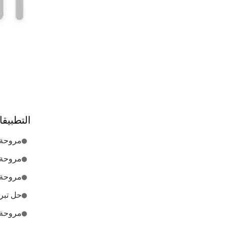
التطبيق
مروحة ت
مروحة 
مروحة 
حل تبري
مروحة ت