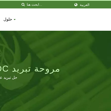
العربية
حلول
مروحة تبريد DC مدمجة بقطر 45 مم للتطبيقات الاحترافية
حل تبريد عا