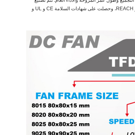
نحو تحسين جودة التجميع وطول عمر المروحة والأداء العام. تتم تصنيع
سلسلة مراوح TITAN DC من مواد صديقة للبيئة، متوافقة مع شهادات ROHS و REACH، وحصلت على شهادات السلامة CE و UL و
مروحة ثلاجة RV