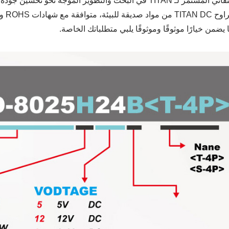
تتواصل التفاني المستمر لـ TITAN في البحث والتطوير الموجه 
مروحة ثلاجة RV
مروحة مقاومة للماء IP55