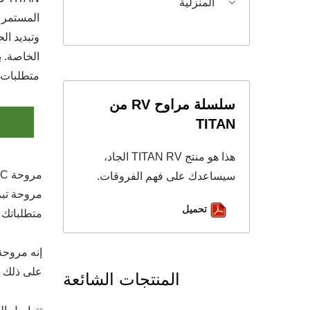
المنزلية
المستمر ل
وتبديد ال
الخاصة. ب
متطلبات ن
سلسلة مراوح RV من
TITAN
هذا هو منتج TITAN RV الجاد،
سيساعدك على فهم الفروقات.
تحميل
متطلباتك
على ذلك ،
المنتجات الشائعة