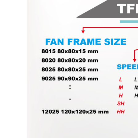
Вентилятор На Решетке
В