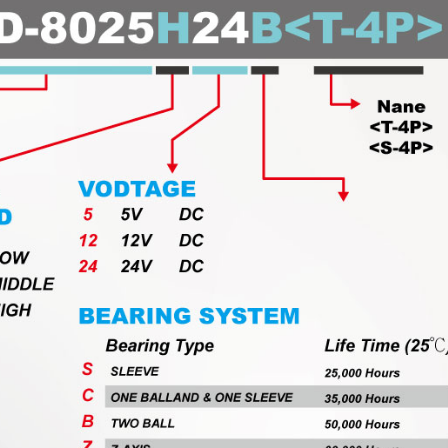
одонепроницаемый
Вентилятор На Реш
Вентилятор