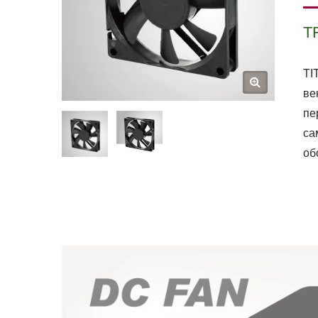
T
TI
ве
пе
са
об