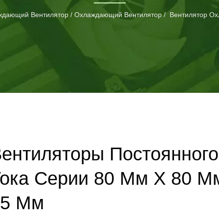
 выдающимся лидером в области охлаждения процессора с 
ждающий Вентилятор
/
Охлаждающий Вентилятор
/
Вентилятор Ох
ы постоянно предоставляем инновационные охлаждающие 
потребностями, необходимостью в процессоре охлаждении
ентиляторы Постоянного
ока Серии 80 Мм X 80 М
15 Мм