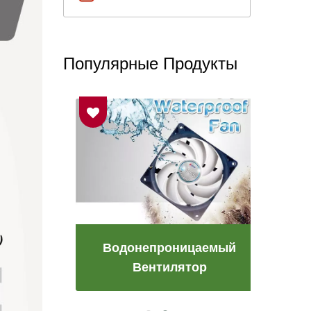
Популярные Продукты
етке
Водонепроницаемый
Ве
Вентилятор