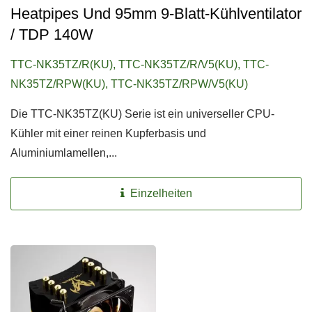
Heatpipes Und 95mm 9-Blatt-Kühlventilator
/ TDP 140W
TTC-NK35TZ/R(KU), TTC-NK35TZ/R/V5(KU), TTC-
NK35TZ/RPW(KU), TTC-NK35TZ/RPW/V5(KU)
Die TTC-NK35TZ(KU) Serie ist ein universeller CPU-
Kühler mit einer reinen Kupferbasis und
Aluminiumlamellen,...
Einzelheiten