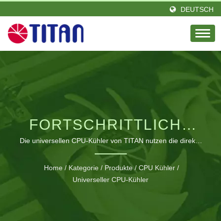
DEUTSCH
FORTSCHRITTLICHE
CPU-
Die universellen CPU-Kühler von TITAN nutzen die direkte
Kontaktwärmerohren-Technologie, um Wärme effizient von
KÜHLTECHNOLOGIE
Intel- und AMD-Prozessoren abzuleiten, was einen stabilen
Home
/
Kategorie
/
Produkte
/
CPU Kühler
/
Betrieb und eine verlängerte Lebensdauer der
FÜR OPTIMALE
Universeller CPU-Kühler
Komponenten gewährleistet.
SYSTEMLEISTUNG