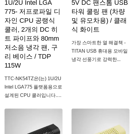
1U/2U Intel LGA
5V DC 팬스톰 USB
775- 저프로파일 디
타워 쿨링 팬 (차량
자인 CPU 공랭식
및 유모차용) / 클래
쿨러, 2개의 DC 히
식 화이트
트 파이프와 80mm
가장 스마트한 열 해결책 -
저소음 냉각 팬, 구
TITAN USB 휴대용 모바일
리 베이스 / TDP
냉각 선풍기로 강력한...
115W
TTC-NK54TZ은(는) 1U/2U
Intel LGA775 플랫폼용으로
설계된 CPU 쿨러입니다.고
밀도...