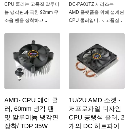
CPU 쿨러는 고품질 알루미
DC-PA01TZ 시리즈는
늄 냉각핀과 극한 92mm 무
AMD 플랫폼을 위해 설계된
소음 팬을 장착하고...
CPU 쿨러입니다. 고품질
알루미늄...
AMD- CPU 에어 쿨
1U/2U AMD 소켓 -
러, 60mm 냉각 팬
저프로파일 디자인
및 알루미늄 냉각핀
CPU 공랭식 쿨러, 2
장착/ TDP 35W
개의 DC 히트파이