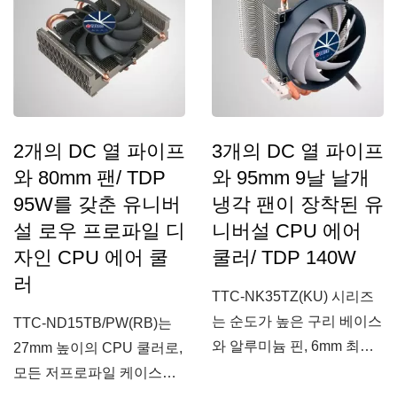
2개의 DC 열 파이프
3개의 DC 열 파이프
와 80mm 팬/ TDP
와 95mm 9날 날개
95W를 갖춘 유니버
냉각 팬이 장착된 유
설 로우 프로파일 디
니버설 CPU 에어
자인 CPU 에어 쿨
쿨러/ TDP 140W
러
TTC-NK35TZ(KU) 시리즈
는 순도가 높은 구리 베이스
TTC-ND15TB/PW(RB)는
와 알루미늄 핀, 6mm 최적
27mm 높이의 CPU 쿨러로,
화된...
모든 저프로파일 케이스에