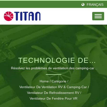
FRANÇAIS
TECHNOLOGIE DE
VENTILATION
Résolvez les problèmes de ventilation des camping-cars
avec le ventilateur de fenêtre double de toit personnalisable
AVANCÉE POUR
de TITAN offrant un flux d'air réversible et une installation
Home
/
Catégorie
/
facile.
Ventilateur De Ventilation RV & Camping-Car
CAMPING-CARS
/
Ventilateur De Refroidissement RV
/
Ventilateur De Fenêtre Pour VR