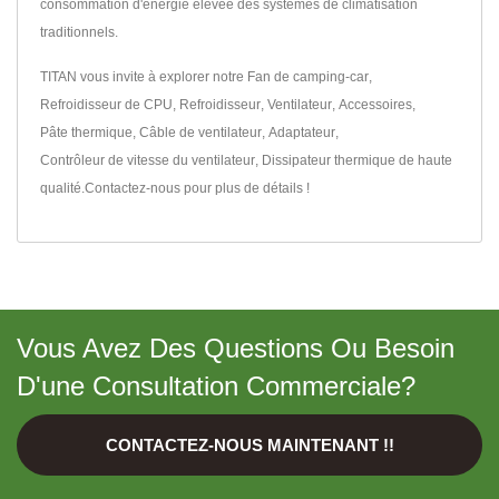
consommation d'énergie élevée des systèmes de climatisation
traditionnels.
TITAN vous invite à explorer notre
Fan de camping-car
,
Refroidisseur de CPU
,
Refroidisseur
,
Ventilateur
,
Accessoires
,
Pâte thermique
,
Câble de ventilateur
,
Adaptateur
,
Contrôleur de vitesse du ventilateur
,
Dissipateur thermique
de haute
qualité.
Contactez-nous
pour plus de détails !
Vous Avez Des Questions Ou Besoin
D'une Consultation Commerciale?
CONTACTEZ-NOUS MAINTENANT !!